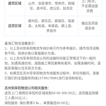
上门取货，
提货区域
山市、张家港市、常熟市、相城
不足需加提
区、吴中区、虎丘区、姑苏区
货费
颍州区、颍东区、颍泉区、临泉
偏远及郊县
送货区域
县、太和县、阜南县、颍上县、
请咨询
界首市
鑫海汇物流温馨提示：
1、以上苏州到阜阳物流专线价格只作为参考报价，随市场浮动略
有不同，具体价格以客服报价为准。
2、以上
苏州
至阜阳货运公司的运输时间是正常情况下的一般时
效，如遇高速封闭，道路施工等因素略有差异，如需准确时间，请
联系客服以当天班次为准。
3、如果您在
苏州
至阜阳物流专线服务过程中，有任何疑问，请拨
打我们的全国服务热线13739178981进行咨询和核实。
苏州到阜阳物流公司相关服务：
送货上门:按照在阜阳的区域收取60.00-300.00元；送货搬运到楼
工人费20元/人；
保险服务 :保价费率3 ‰ ，单票最低50.00元；