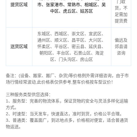
门取
提货区域
市、张家港市、常熟市、相城区、吴
货，不
中区、虎丘区、姑苏区
足需加
提货费
东城区、西城区、崇文区、宣武区、
通州区、顺义区、昌平区、大兴区、
偏远及
送货区域
怀柔区、平谷区、密云县、延庆县
、
郊县请
朝阳区、丰台区、石景山区、海淀
咨询
区、门头沟区、房山区
备注
：
(设备、搬家、搬厂、杂货)等价格例外需详细咨询，由于市
场行情经常波动,此价格表仅供参考,整车价格按车型议价！
三种服务类型供您选择：
1、服务型：完善的物流体系，保证货物的安全与灵活多样化运输
方式。
2、时速型：当天发车，快速直达，准时到货，价格公平合理。
3、普通类：覆盖面广，到达地点多，价格相对便宜，适合普通货
物运送。