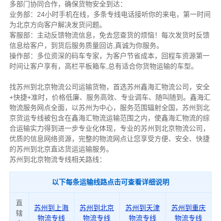
多部门协同合作，确保货物安全到达：
业务部：24小时手机在线，多条专线电话接听你的来电，第一时间
为北京方向客户解决发货问题。
客服部：主动反馈物流信息，免去您查货的烦恼！每次发货时反馈
信息给客户，到货后服务质量回访,真诚为你服务。
操作部：多位资深的码车专家，为客户节省成本，回程车资源第一
时间让客户享有，高栏平板箱车,总有适合你货物运输的车型。
找苏州到北京物流公司运输货物，首选苏州鑫海汇物流公司，安全
+快捷+准时，价格低廉、服务高效、专业调车、随叫随到。鑫海汇
物流服务网点全面，以苏州为中心，服务范围辐射全国，苏州到北
京货运专线被包含在鑫海汇物流运输范围之内，使鑫海汇物流的综
合运输实力得到进一步专业化体现，专业的苏州到北京物流公司，
优质的信息网络资源，完整的物流网点让您享受方便、安全、快捷
的苏州到北京直达货运运输服务。
苏州到北京物流专线相关路线：
以下每条运输线路点击可查看详细说明
直
苏州到上海
苏州到北京
苏州到天津
苏州到重庆
辖
物流专线
物流专线
物流专线
物流专线