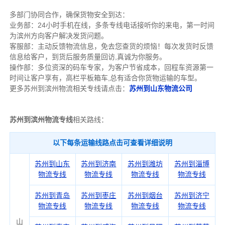
多部门协同合作，确保货物安全到达：
业务部：24小时手机在线，多条专线电话接听你的来电，第一时间
为滨州方向客户解决发货问题。
客服部：主动反馈物流信息，免去您查货的烦恼！每次发货时反馈
信息给客户，到货后服务质量回访,真诚为你服务。
操作部：多位资深的码车专家，为客户节省成本，回程车资源第一
时间让客户享有，高栏平板箱车,总有适合你货物运输的车型。
更多苏州到滨州物流相关专线请点击：
苏州到山东物流公司
苏州到滨州物流专线
相关路线：
以下每条运输线路点击可查看详细说明
苏州到山东
苏州到济南
苏州到潍坊
苏州到淄博
物流专线
物流专线
物流专线
物流专线
苏州到青岛
苏州到枣庄
苏州到烟台
苏州到济宁
物流专线
物流专线
物流专线
物流专线
山