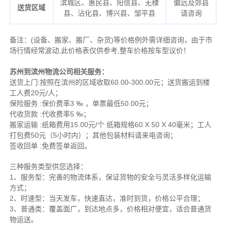
滨城区、惠民县、阳信县、无棣
偏远及郊县
送货区域
县、沾化县、博兴县、邹平县
请咨询
备注
：
(设备、搬家、搬厂、杂货)等价格例外需详细咨询，由于市
场行情经常波动,此价格表仅供参考,整车价格按车型议价！
苏州到滨州物流公司相关服务：
送货上门:按照在滨州的区域收取60.00-300.00元；送货搬运到楼
工人费20元/人；
保险服务 :保价费率3 ‰ ，单票最低50.00元；
代收货款 :代收费率5 ‰；
搬家运输 :纸箱费用15.00元/个 纸箱规格60 X 50 X 40毫米；工人
打包费50元（5小时内）；其他包装材料请来电咨询；
签收回单 :免费签单返回。
三种服务类型供您选择：
1、服务型：完善的物流体系，保证货物的安全与灵活多样化运输
方式；
2、时速型：当天发车，快速直达，准时到货，价格公平合理；
3、普通类：覆盖面广，到达地点多，价格相对便宜，适合普通货
物运送。