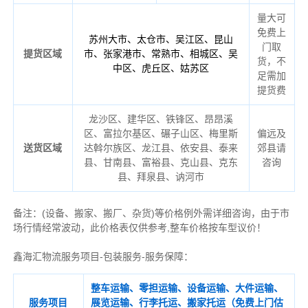
量大可
免费上
苏州大市、太仓市、吴江区、昆山
门取
提货区域
市、张家港市、常熟市、相城区、吴
货，不
中区、虎丘区、姑苏区
足需加
提货费
龙沙区、建华区、铁锋区、昂昂溪
区、富拉尔基区、碾子山区、梅里斯
偏远及
送货区域
达斡尔族区、龙江县、依安县、泰来
郊县请
县、甘南县、富裕县、克山县、克东
咨询
县、拜泉县、讷河市
备注
：
(设备、搬家、搬厂、杂货)等价格例外需详细咨询，由于市
场行情经常波动，此价格表仅供参考,整车价格按车型议价！
鑫海汇物流服务项目-包装服务-服务保障：
整车运输、零担运输、设备运输、大件运输、
服务项目
展览运输、行李托运、搬家托运（免费上门估