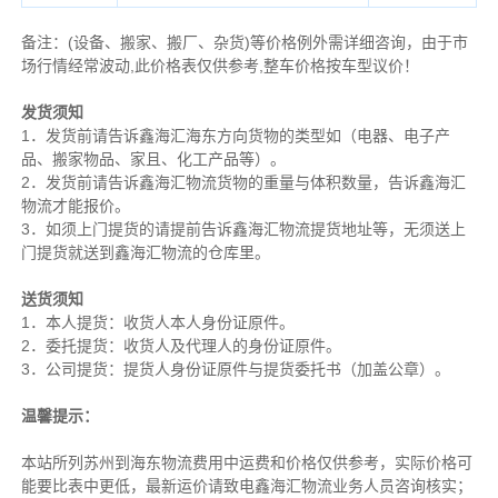
备注
：
(设备、搬家、搬厂、杂货)等价格例外需详细咨询，由于市
场行情经常波动,此价格表仅供参考,整车价格按车型议价！
发货须知
1．发货前请告诉鑫海汇海东方向货物的类型如（电器、电子产
品、搬家物品、家且、化工产品等）。
2．发货前请告诉鑫海汇物流货物的重量与体积数量，告诉鑫海汇
物流才能报价。
3．如须上门提货的请提前告诉鑫海汇物流提货地址等，无须送上
门提货就送到鑫海汇物流的仓库里。
送货须知
1．本人提货：收货人本人身份证原件。
2．委托提货：收货人及代理人的身份证原件。
3．公司提货：提货人身份证原件与提货委托书（加盖公章）。
温馨提示：
本站所列苏州到海东物流费用中运费和价格仅供参考，实际价格可
能要比表中更低，最新运价请致电鑫海汇物流业务人员咨询核实；