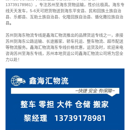
13739178981），专注苏州至海东货物运输，性价比极高。
海东专
线天天发车，5-6天可把货物送到海东
平安县、民和回族土族自治
县、乐都县、互助土族自治县、化隆回族自治县、循化撒拉族自治
县
。
苏州到海东物流专线是鑫海汇物流推出的品牌货运专线之一，
承接
苏州到海东公路运输、长途搬家、轿车托运、整车物流、超市配送
等物流服务。
鑫海汇物流海东专线价格优惠，运货及时，欢迎来电
咨询苏州至海东专线，苏州本地
货运公司
鑫海汇物流公司将为您全
力以赴！