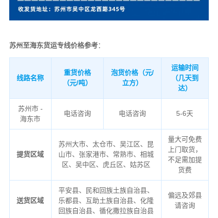
苏州至海东货运专线价格参考
：
运输时间
重货价格
泡货价格（元/
线路名称
（几天到
（元/吨）
立方）
达）
苏州市 -
电话咨询
电话咨询
5-6天
海东市
量大可免费
苏州大市、太仓市、吴江区、昆
上门取货，
提货区域
山市、张家港市、常熟市、相城
不足需加提
区、吴中区、虎丘区、姑苏区
货费
平安县、民和回族土族自治县、
偏远及郊县
送货区域
乐都县、互助土族自治县、化隆
请咨询
回族自治县、循化撒拉族自治县