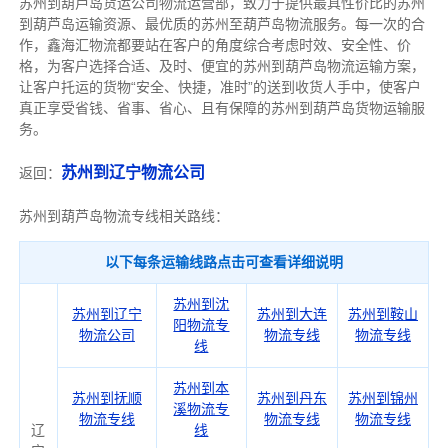
苏州到葫芦岛货运公司物流运营部，致力于提供最具性价比的苏州
到葫芦岛运输资源、最优质的苏州至葫芦岛物流服务。每一次的合
作，鑫海汇物流都要站在客户的角度综合考虑时效、安全性、价
格，为客户选择合适、及时、便宜的苏州到葫芦岛物流运输方案，
让客户托运的货物“安全、快捷，准时”的送到收货人手中，使客户
真正享受省钱、省事、省心、且有保障的苏州到葫芦岛货物运输服
务。
苏州到辽宁物流公司
返回：
苏州到葫芦岛物流专线相关路线：
以下每条运输线路点击可查看详细说明
苏州到沈
苏州到辽宁
苏州到大连
苏州到鞍山
阳物流专
物流公司
物流专线
物流专线
线
苏州到本
苏州到抚顺
苏州到丹东
苏州到锦州
溪物流专
物流专线
物流专线
物流专线
辽
线