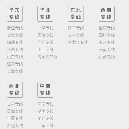
华东
华北
东北
西南
专线
专线
专线
专线
浙江专线
北京专线
辽宁专线
重庆专线
安徽专线
天津专线
吉林专线
四川专线
福建专线
河北专线
黑龙江专线
贵州专线
江西专线
山西专线
云南专线
山东专线
内蒙古专线
西藏专线
江苏专线
上海专线
西北
中南
专线
专线
甘肃专线
河南专线
青海专线
湖南专线
宁夏专线
湖北专线
新疆专线
广东专线