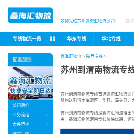
欢迎光临苏州鑫海汇物流公司！
（鑫
专线物流一览
华东专线
华北专线
鑫海汇物流
>
陕西专线
>
配套服务
苏州到渭南物流专线
苏州到渭南物流专线首选鑫海汇物流公司（
货物送到渭南
临渭区、华县、潼关县、
公司简介
苏州到渭南物流专线是鑫海汇物流推出
业务流程
务。
鑫海汇物流渭南专线价格优惠，运
大件运输
整车运输