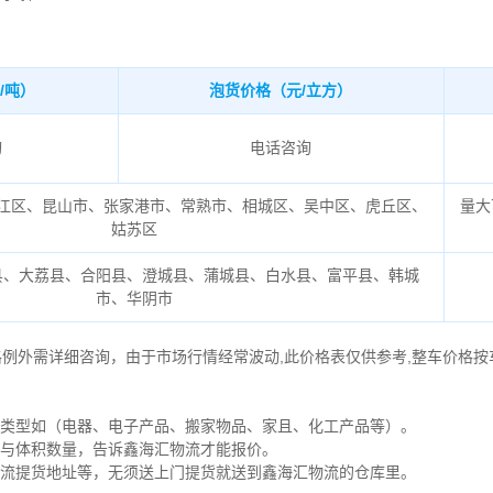
/吨）
泡货价格（元/立方）
询
电话咨询
江区、昆山市、张家港市、常熟市、相城区、吴中区、虎丘区、
量大
姑苏区
县、大荔县、合阳县、澄城县、蒲城县、白水县、富平县、韩城
市、华阴市
格例外需详细咨询，由于市场行情经常波动,此价格表仅供参考,整车价格按
的类型如（电器、电子产品、搬家物品、家且、化工产品等）。
量与体积数量，告诉鑫海汇物流才能报价。
物流提货地址等，无须送上门提货就送到鑫海汇物流的仓库里。