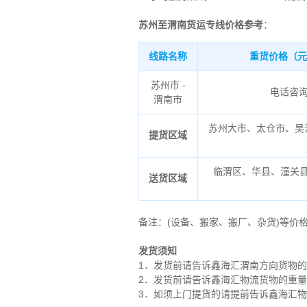
苏州至渭南货运专线价格参考
：
线路名称
重货价格（元
苏州市 -
电话咨
渭南市
苏州大市、太仓市、吴
提货区域
临渭区、华县、潼关
送货区域
备注
：
(设备、搬家、搬厂、杂货)等价
发货须知
1．发货前请告诉鑫海汇渭南方向货物
2．发货前请告诉鑫海汇物流货物的重
3．如须上门提货的请提前告诉鑫海汇