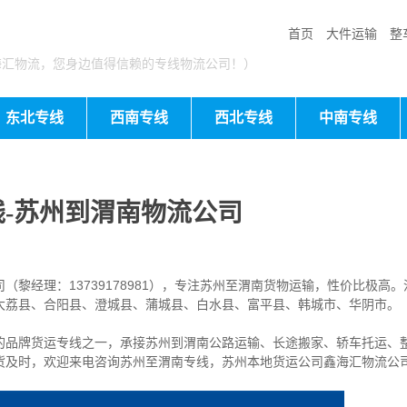
首页
大件运输
整
海汇物流，您身边值得信赖的专线物流公司！）
东北专线
西南专线
西北专线
中南专线
-苏州到渭南物流公司
黎经理：13739178981），专注苏州至渭南货物运输，性价比极高。
大荔县、合阳县、澄城县、蒲城县、白水县、富平县、韩城市、华阴市
。
的品牌货运专线之一，
承接苏州到渭南公路运输、长途搬家、轿车托运、
货及时，欢迎来电咨询苏州至渭南专线，苏州本地货
运公司
鑫海汇物流公