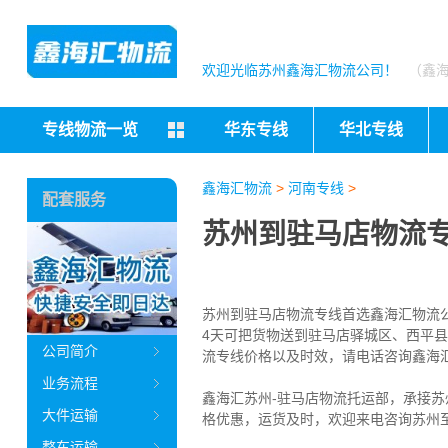
欢迎光临苏州鑫海汇物流公司！
（鑫
专线物流一览
华东专线
华北专线
鑫海汇物流
>
河南专线
>
配套服务
苏州到驻马店物流专
苏州到驻马店物流专线首选鑫海汇物流公司
4天可把货物送到驻马店
驿城区、西平县
公司简介
流专线价格以及时效，请电话咨询鑫海
业务流程
鑫海汇苏州-驻马店物流托运部，
承接苏
大件运输
格优惠，运货及时，欢迎来电咨询苏州
整车运输