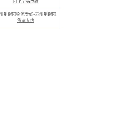
阳化学品运输
州到衡阳物流专线-苏州到衡阳
货运专线