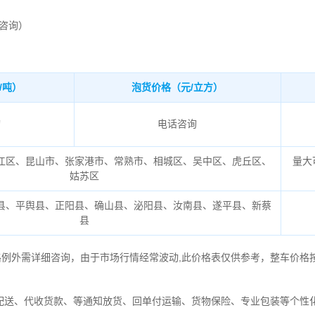
时咨询）
/吨）
泡货价格（元/立方）
询
电话咨询
江区、昆山市、张家港市、常熟市、相城区、吴中区、虎丘区、
量大
姑苏区
县、平舆县、正阳县、确山县、泌阳县、汝南县、遂平县、新蔡
县
格例外需详细咨询，由于市场行情经常波动,此价格表仅供参考，整车价格
配送、代收货款、等通知放货、回单付运输、货物保险、专业包装等个性