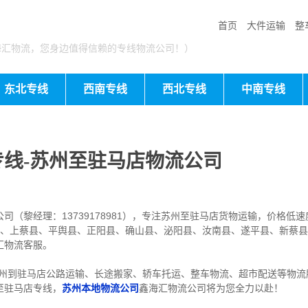
首页
大件运输
整
海汇物流，您身边值得信赖的专线物流公司！）
东北专线
西南专线
西北专线
中南专线
线-苏州至驻马店物流公司
（黎经理：13739178981），专注苏州至驻马店货物运输，价格低速
、上蔡县、平舆县、正阳县、确山县、泌阳县、汝南县、遂平县、新蔡县
汇物流客服。
州到驻马店公路运输、长途搬家、轿车托运、整车物流、超市配送等物流
至驻马店专线，
苏州
本地物流公司
鑫海汇物流公司将为您全力以赴！