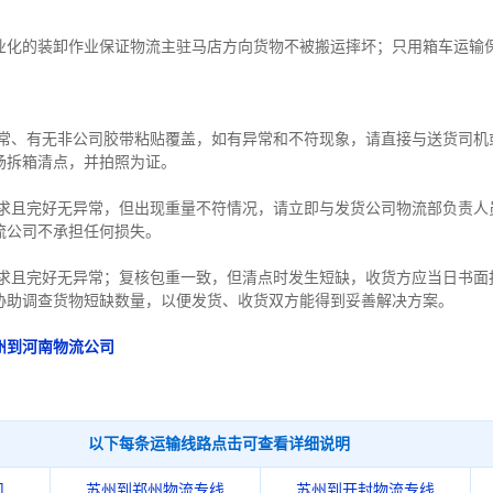
业化的装卸作业保证物流主驻马店方向货物不被搬运摔坏；只用箱车运输
异常、有无非公司胶带粘贴覆盖，如有异常和不符现象，请直接与送货司机
场拆箱清点，并拍照为证。
要求且完好无异常，但出现重量不符情况，请立即与发货公司物流部负责人
流公司不承担任何损失。
要求且完好无异常；复核包重一致，但清点时发生短缺，收货方应当日书面
协助调查货物短缺数量，以便发货、收货双方能得到妥善解决方案。
州到河南物流公司
以下每条运输线路点击可查看详细说明
司
苏州到郑州物流专线
苏州到开封物流专线