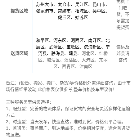
免费上
苏州大市、太仓市、吴江区、昆山市、
门取
提货区域
张家港市、常熟市、相城区、吴中区、
货，不
虎丘区、姑苏区
足需加
提货费
和平区、河东区、河西区、南开区、北
偏远及
辰区、武清区、宝坻区、滨海新区、宁
送货区域
、河北区、红桥
郊县请
河县、静海县、蓟县
区、塘沽区、汉沽区、大港区、东丽
咨询
区、西青区、津南区
备注
：
(设备、搬家、搬厂、杂货)等价格例外需详细咨询，由于市
场行情经常波动,此价格表仅供参考,整车价格按车型议价！
三种服务类型供您选择：
1、服务型：完善的物流体系，保证货物的安全与灵活多样化运输
方式。
2、时速型：当天发车，快速直达，准时到货，价格公平合理。
3、普通类：覆盖面广，到达地点多，价格相对便宜，适合普通货
物运送。