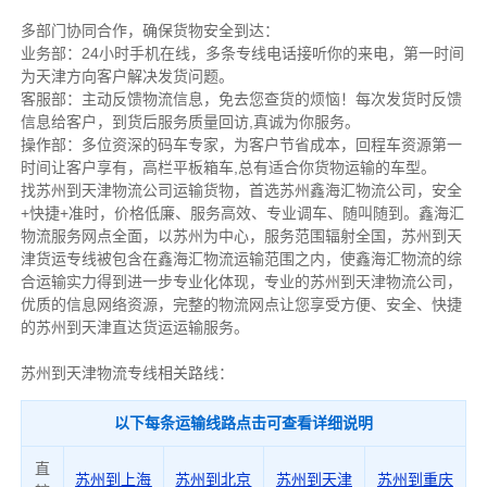
多部门协同合作，确保货物安全到达：
业务部：24小时手机在线，多条专线电话接听你的来电，第一时间
为天津方向客户解决发货问题。
客服部：主动反馈物流信息，免去您查货的烦恼！每次发货时反馈
信息给客户，到货后服务质量回访,真诚为你服务。
操作部：多位资深的码车专家，为客户节省成本，回程车资源第一
时间让客户享有，高栏平板箱车,总有适合你货物运输的车型。
找苏州到天津物流公司运输货物，首选苏州鑫海汇物流公司，安全
+快捷+准时，价格低廉、服务高效、专业调车、随叫随到。鑫海汇
物流服务网点全面，以苏州为中心，服务范围辐射全国，苏州到天
津货运专线被包含在鑫海汇物流运输范围之内，使鑫海汇物流的综
合运输实力得到进一步专业化体现，专业的苏州到天津物流公司，
优质的信息网络资源，完整的物流网点让您享受方便、安全、快捷
的苏州到天津直达货运运输服务。
苏州到天津物流专线相关路线：
以下每条运输线路点击可查看详细说明
直
苏州到上海
苏州到北京
苏州到天津
苏州到重庆