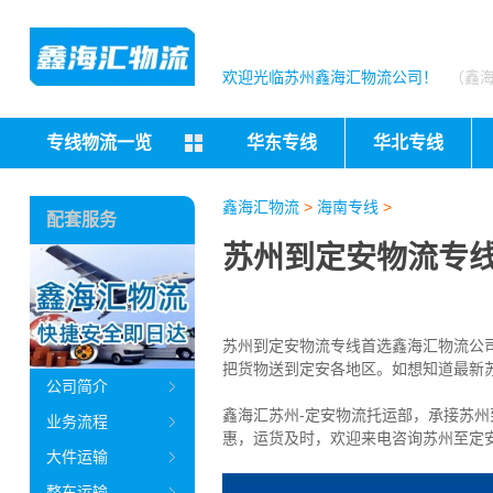
欢迎光临苏州鑫海汇物流公司！
（鑫
专线物流一览
华东专线
华北专线
鑫海汇物流
>
海南专线
>
配套服务
苏州到定安物流专线
苏州到定安物流专线首选鑫海汇物流公司（
把货物送到定安
各地区。如想知道最新
公司简介
鑫海汇苏州-定安物流托运部，
承接苏州
业务流程
惠，运货及时，欢迎来电咨询苏州至定
大件运输
整车运输