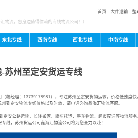
首页
大件运输
整
海汇物流，您身边值得信赖的专线物流公司！）
东北专线
西南专线
西北专线
中南专线
-苏州至定安货运专线
黎经理：13739178981），专注苏州至定安货物运输，价格低速度快
苏州到定安物流专线价格以及时效，请电话咨询鑫海汇物流客服。
到定安公路运输、长途搬家、轿车托运、整车物流、超市配送等物流服务
安专线，苏州货运
公司
鑫海汇物流公司将为您全力以赴！