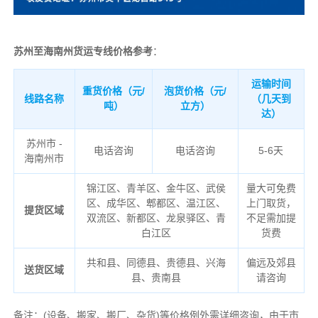
苏州至海南州货运专线价格参考
：
运输时间
重货价格（元/
泡货价格（元/
线路名称
（几天到
吨）
立方）
达）
苏州市 -
电话咨询
电话咨询
5-6天
海南州市
锦江区、青羊区、金牛区、武侯
量大可免费
区、成华区、郫都区、温江区、
上门取货，
提货区域
双流区、新都区、龙泉驿区、青
不足需加提
白江区
货费
共和县、同德县、贵德县、兴海
偏远及郊县
送货区域
县、贵南县
请咨询
备注
：
(设备、搬家、搬厂、杂货)等价格例外需详细咨询，由于市