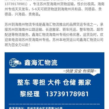
13739178981），专注苏州至海南州货物运输，性价比极高。
海南
州专线天天发车，5-6天可把货物送到海南州
共和县、同德县、贵
德县、兴海县、贵南县
。
苏州到海南州物流专线是鑫海汇物流推出的品牌货运专线之一，
承
接苏州到海南州公路运输、长途搬家、轿车托运、整车物流、超市
配送等物流服务。
鑫海汇物流海南州专线价格优惠，运货及时，欢
迎来电咨询苏州至海南州专线，苏州本地
货运公司
鑫海汇物流公司
将为您全力以赴！