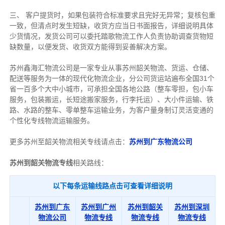
三、 客户提货时，如果包装符合标准要求且完好无异常；复核包重
一致，但清点时发生短缺，收货方应当日书面报告，详细说明具体
少货情况，发货公司可以委托踏歌物流工作人负责协助调查货物短
缺数量，以便发货、收货双方能得到妥善解决方案。
苏州鑫海汇物流公司是一家专业从事苏州韶关物流、货运、仓储、
配送等服务为一体的现代化物流企业，分公司货运站遍布全国31个
省一百多个大中小城市，可承担全国各地公路（整车零担，包小车
服务，包装搬运，长短途搬家服务，行李托运）、大小件运输、铁
路、水路的整车、零单整车运输业务，为客户量身制订灵活变通的
个性化专线物流运输服务。
更多苏州至韶关物流相关专线请点击：
苏州到广东物流公司
苏州到韶关物流专线
相关路线：
以下每条运输线路点击可查看详细说明
苏州到广东
苏州到广州
苏州到韶关
苏州到深圳
物流公司
物流专线
物流专线
物流专线