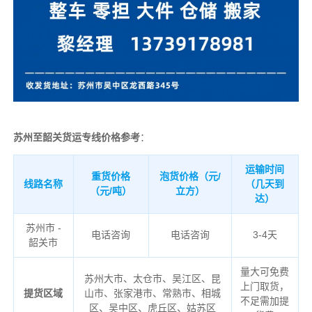
苏州至韶关货运专线价格参考
：
运输时间
重货价格
泡货价格（元/
线路名称
（几天到
（元/吨）
立方）
达）
苏州市 -
电话咨询
电话咨询
3-4天
韶关市
量大可免费
苏州大市、太仓市、吴江区、昆
上门取货，
提货区域
山市、张家港市、常熟市、相城
不足需加提
区、吴中区、虎丘区、姑苏区