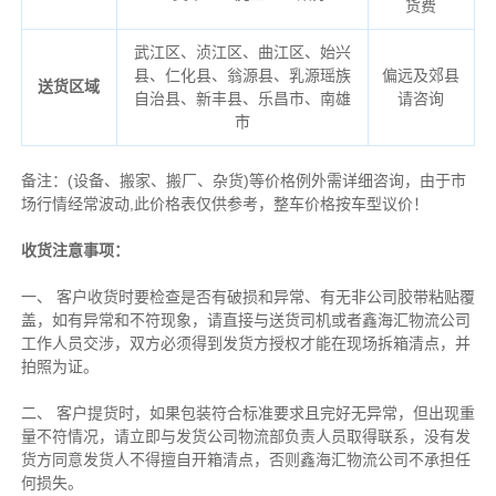
货费
武江区、浈江区、曲江区、始兴
县、仁化县、翁源县、乳源瑶族
偏远及郊县
送货区域
自治县、新丰县、乐昌市、南雄
请咨询
市
备注
：
(设备、搬家、搬厂、杂货)等价格例外需详细咨询，由于市
场行情经常波动,此价格表仅供参考，整车价格按车型议价！
收货注意事项：
一、 客户收货时要检查是否有破损和异常、有无非公司胶带粘贴覆
盖，如有异常和不符现象，请直接与送货司机或者鑫海汇物流公司
工作人员交涉，双方必须得到发货方授权才能在现场拆箱清点，并
拍照为证。
二、 客户提货时，如果包装符合标准要求且完好无异常，但出现重
量不符情况，请立即与发货公司物流部负责人员取得联系，没有发
货方同意发货人不得擅自开箱清点，否则鑫海汇物流公司不承担任
何损失。