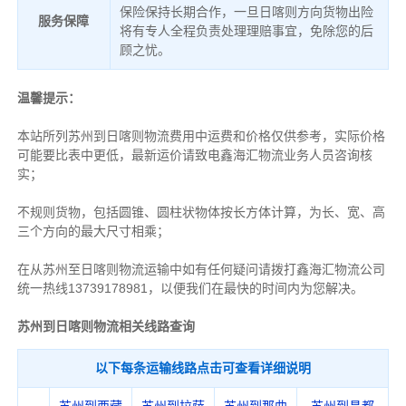
保险保持长期合作，一旦日喀则方向货物出险
服务保障
将有专人全程负责处理理赔事宜，免除您的后
顾之忧。
温馨提示：
本站所列苏州到日喀则物流费用中运费和价格仅供参考，实际价格
可能要比表中更低，最新运价请致电鑫海汇物流业务人员咨询核
实；
不规则货物，包括圆锥、圆柱状物体按长方体计算，为长、宽、高
三个方向的最大尺寸相乘；
在从苏州至日喀则物流运输中如有任何疑问请拨打鑫海汇物流公司
统一热线13739178981，以便我们在最快的时间内为您解决。
苏州到日喀则物流相关线路查询
以下每条运输线路点击可查看详细说明