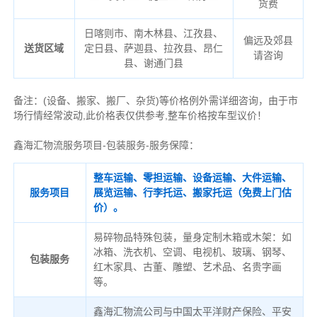
货费
日喀则市、南木林县、江孜县、
偏远及郊县
送货区域
定日县、萨迦县、拉孜县、昂仁
请咨询
县、谢通门县
备注
：
(设备、搬家、搬厂、杂货)等价格例外需详细咨询，由于市
场行情经常波动,此价格表仅供参考,整车价格按车型议价！
鑫海汇物流服务项目-包装服务-服务保障：
整车运输、零担运输、设备运输、大件运输、
服务项目
展览运输、行李托运、搬家托运（免费上门估
价）。
易碎物品特殊包装，量身定制木箱或木架：如
冰箱、洗衣机、空调、电视机、玻璃、钢琴、
包装服务
红木家具、古董、雕塑、艺术品、名贵字画
等。
鑫海汇物流公司与中国太平洋财产保险、平安