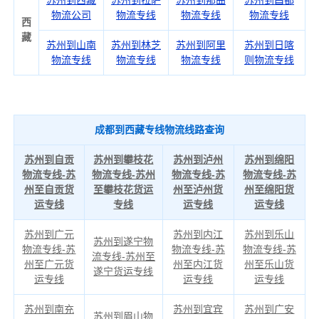
苏州到西藏
苏州到拉萨
苏州到那曲
苏州到昌都
物流公司
物流专线
物流专线
物流专线
西
藏
苏州到山南
苏州到林芝
苏州到阿里
苏州到日喀
物流专线
物流专线
物流专线
则物流专线
成都到西藏专线物流线路查询
苏州到自贡
苏州到攀枝花
苏州到泸州
苏州到绵阳
物流专线-苏
物流专线-苏州
物流专线-苏
物流专线-苏
州至自贡货
至攀枝花货运
州至泸州货
州至绵阳货
运专线
专线
运专线
运专线
苏州到广元
苏州到内江
苏州到乐山
苏州到遂宁物
物流专线-苏
物流专线-苏
物流专线-苏
流专线-苏州至
州至广元货
州至内江货
州至乐山货
遂宁货运专线
运专线
运专线
运专线
苏州到南充
苏州到宜宾
苏州到广安
苏州到眉山物