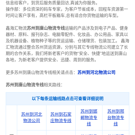
信息给客户，到货后服务质量回访,真诚为你服务。
操作部：多位资深的码车专家，为客户节省成本，回程车资源第一
时间让客户享有，高栏平板箱车,总有适合你货物运输的车型。
鑫海汇物流
苏州到唐山物流专线
运输的产品涉及到电子产品、健身
器材、原料、报刊杂志、电脑零配件、化妆品、办公用品、家具以
及机器设备、植物种子等的货运运输、仓储理货、包装加工。 鑫海
汇物流通过整合苏州货运资源，分别与其它专线物流公司建立了长
期的合作关系，我们将新老客户的货物“安全、快捷”地运送到唐山
各地，为新老客户提供安全、迅捷、周到的服务。
更多苏州到唐山物流专线相关请点击：
苏州到河北物流公司
苏州到唐山物流专线
相关路线：
以下每条运输线路点击可查看详细说明
苏州到邯
苏州到邢
苏州到河北
苏州到石家
郸物流专
台物流专
物流公司
庄物流专线
线
线