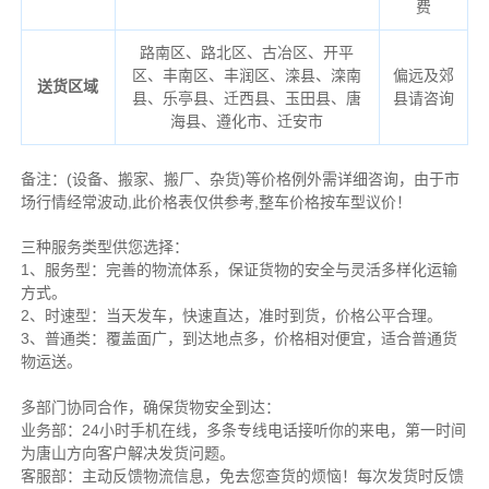
费
路南区、路北区、古冶区、开平
区、丰南区、丰润区、滦县、滦南
偏远及郊
送货区域
县、乐亭县、迁西县、玉田县、唐
县请咨询
海县、遵化市、迁安市
备注
：
(设备、搬家、搬厂、杂货)等价格例外需详细咨询，由于市
场行情经常波动,此价格表仅供参考,整车价格按车型议价！
三种服务类型供您选择：
1、服务型：完善的物流体系，保证货物的安全与灵活多样化运输
方式。
2、时速型：当天发车，快速直达，准时到货，价格公平合理。
3、普通类：覆盖面广，到达地点多，价格相对便宜，适合普通货
物运送。
多部门协同合作，确保货物安全到达：
业务部：24小时手机在线，多条专线电话接听你的来电，第一时间
为唐山方向客户解决发货问题。
客服部：主动反馈物流信息，免去您查货的烦恼！每次发货时反馈