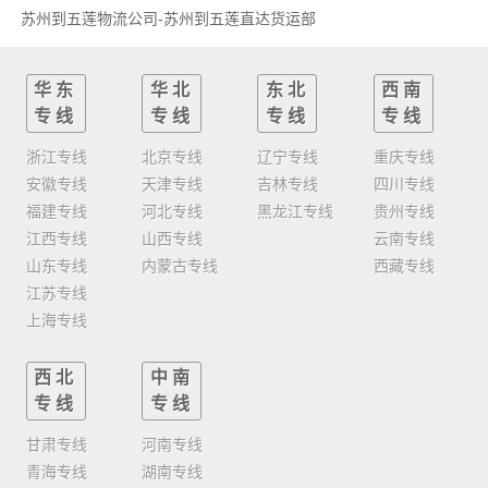
苏州到五莲物流公司-苏州到五莲直达货运部
华东
华北
东北
西南
专线
专线
专线
专线
浙江专线
北京专线
辽宁专线
重庆专线
安徽专线
天津专线
吉林专线
四川专线
福建专线
河北专线
黑龙江专线
贵州专线
江西专线
山西专线
云南专线
山东专线
内蒙古专线
西藏专线
江苏专线
上海专线
西北
中南
专线
专线
甘肃专线
河南专线
青海专线
湖南专线