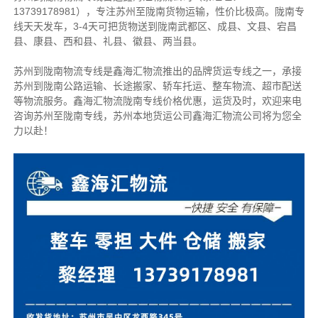
13739178981），专注苏州至陇南货物运输，性价比极高。
陇南专
线天天发车，3-4天可把货物送到陇南
武都区、成县、文县、宕昌
县、康县、西和县、礼县、徽县、两当县。
苏州到陇南物流专线是鑫海汇物流推出的品牌货运专线之一，
承接
苏州到陇南公路运输、长途搬家、轿车托运、整车物流、超市配送
等物流服务。
鑫海汇物流陇南专线价格优惠，运货及时，欢迎来电
咨询苏州至陇南专线，苏州本地货运
公司
鑫海汇物流公司将为您全
力以赴！