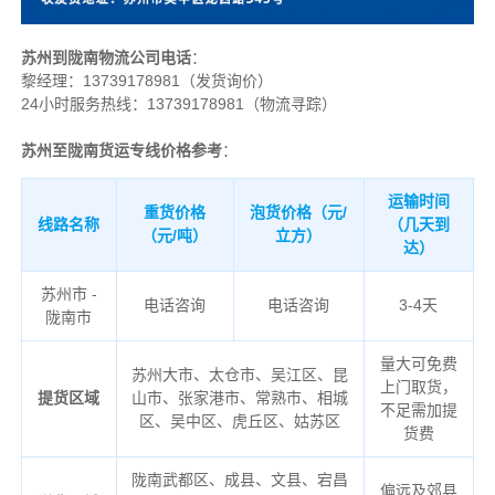
苏州到陇南物流公司电话
：
黎经理：
13739178981（发货询价）
24小时服务热线：13739178981（物流寻踪）
苏州至陇南货运专线价格参考
：
运输时间
重货价格
泡货价格（元/
线路名称
（几天到
（元/吨）
立方）
达）
苏州市 -
电话咨询
电话咨询
3-4天
陇南市
量大可免费
苏州大市、太仓市、吴江区、昆
上门取货，
提货区域
山市、张家港市、常熟市、相城
不足需加提
区、吴中区、虎丘区、姑苏区
货费
陇南
武都区、成县、文县、宕昌
偏远及郊县