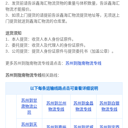
2．发货前请告诉鑫海汇物流货物的重量与体积数量，告诉鑫海汇
物流才能报价。
3．如须上门提货的请提前告诉鑫海汇物流提货地址等，无须送上
门提货就送到鑫海汇物流的仓库里。
送货须知
1．本人提货：收货人本人身份证原件。
2．委托提货：收货人及代理人的身份证原件。
3．公司提货：提货人身份证原件与提货委托书（加盖公章）。
更多苏州到陇南物流专线请点击：
苏州到陇南物流专线
苏州到陇南物流专线
相关路线：
以下每条运输线路点击可查看详细说明
苏州到甘
苏州到兰州
苏州到金昌
苏州到白银
肃物流公
物流专线
物流专线
物流专线
司
苏州到天
苏州到嘉峪
苏州到武威
苏州到定西