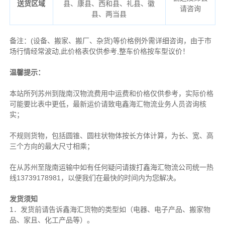
送货区域
县、康县、西和县、礼县、徽
请咨询
县、两当县
备注
：
(设备、搬家、搬厂、杂货)等价格例外需详细咨询，由于市
场行情经常波动,此价格表仅供参考,整车价格按车型议价！
温馨提示：
本站所列苏州到陇南汉物流费用中运费和价格仅供参考，实际价格
可能要比表中更低，最新运价请致电鑫海汇物流业务人员咨询核
实；
不规则货物，包括圆锥、圆柱状物体按长方体计算，为长、宽、高
三个方向的最大尺寸相乘；
在从苏州至陇南运输中如有任何疑问请拨打鑫海汇物流公司统一热
线13739178981，以便我们在最快的时间内为您解决。
发货须知
1．发货前请告诉鑫海汇货物的类型如（电器、电子产品、搬家物
品、家且、化工产品等）。