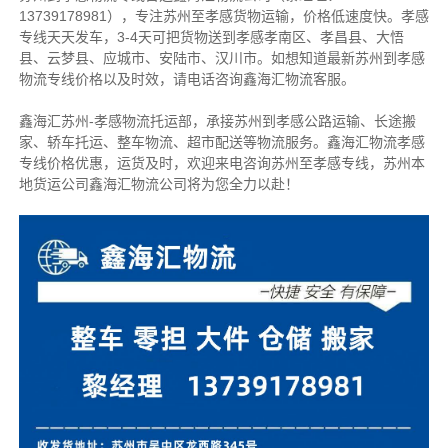
13739178981），专注苏州至孝感货物运输，价格低速度快。
孝感
专线天天发车，3-4天可把货物送到孝感
孝南区、孝昌县、大悟
县、云梦县、应城市、安陆市、汉川市
。
如想知道最新苏州到孝感
物流专线价格以及时效，请电话咨询鑫海汇物流客服。
鑫海汇苏州-孝感物流托运部，
承接苏州到孝感公路运输、长途搬
家、轿车托运、整车物流、超市配送等物流服务。
鑫海汇物流孝感
专线价格优惠，运货及时，欢迎来电咨询苏州至孝感专线，苏州本
地货
运公司
鑫海汇物流公司将为您全力以赴！