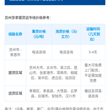
苏州至孝感货运专线价格参考
：
运输时间
重货价格
泡货价格（元/
线路名称
（几天到
（元/吨）
立方）
达）
苏州市 -
电话咨询
电话咨询
3-4天
孝感市
量大可免费
苏州大市、太仓市、吴江区、昆
上门取货，
提货区域
山市、张家港市、常熟市、相城
不足需加提
区、吴中区、虎丘区、姑苏区
货费
孝南区、孝昌县、大悟县、云梦
偏远及郊县
送货区域
县、应城市、安陆市、汉川市
请咨询
备注
：
(设备、搬家、搬厂、杂货)等价格例外需详细咨询，由于市