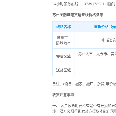
24小时服务热线：13739178981（随
苏州至防城港货运专线价格参考
：
线路名称
重货价格（元
苏州市 -
电话咨
防城港市
苏州大市、太仓市、吴
提货区域
送货区域
备注
：
(设备、搬家、搬厂、杂货)等价
收货注意事项：
一、 客户收货时要检查是否有破损和
涉，双方必须得到发货方授权才能在现