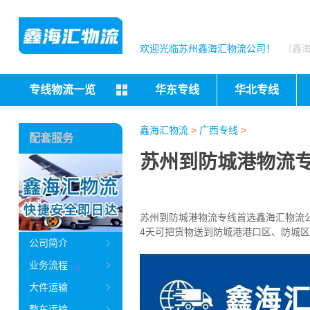
欢迎光临苏州鑫海汇物流公司！
（鑫
专线物流一览
华东专线
华北专线
鑫海汇物流
>
广西专线
>
配套服务
苏州到防城港物流专
苏州到防城港物流专线首选鑫海汇物流公司
4天可把货物送到防城港
港口区、防城区
公司简介
业务流程
大件运输
整车运输