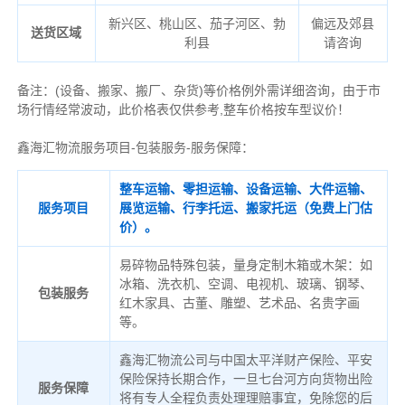
新兴区、桃山区、茄子河区、勃
偏远及郊县
送货区域
利县
请咨询
备注
：
(设备、搬家、搬厂、杂货)等价格例外需详细咨询，由于市
场行情经常波动，此价格表仅供参考,整车价格按车型议价！
鑫海汇物流服务项目-包装服务-服务保障：
整车运输、零担运输、设备运输、大件运输、
服务项目
展览运输、行李托运、搬家托运（免费上门估
价）。
易碎物品特殊包装，量身定制木箱或木架：如
冰箱、洗衣机、空调、电视机、玻璃、钢琴、
包装服务
红木家具、古董、雕塑、艺术品、名贵字画
等。
鑫海汇物流公司与中国太平洋财产保险、平安
保险保持长期合作，一旦七台河方向货物出险
服务保障
将有专人全程负责处理理赔事宜，免除您的后