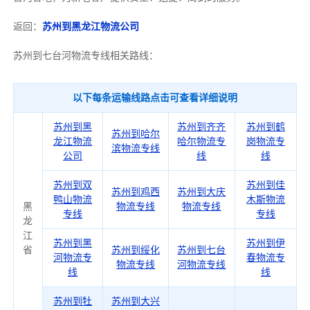
返回：
苏州到黑龙江物流公司
苏州到七台河物流专线相关路线：
以下每条运输线路点击可查看详细说明
苏州到黑
苏州到齐齐
苏州到鹤
苏州到哈尔
龙江物流
哈尔物流专
岗物流专
滨物流专线
公司
线
线
苏州到双
苏州到佳
苏州到鸡西
苏州到大庆
鸭山物流
木斯物流
黑
物流专线
物流专线
专线
专线
龙
江
苏州到黑
苏州到伊
省
苏州到绥化
苏州到七台
河物流专
春物流专
物流专线
河物流专线
线
线
苏州到牡
苏州到大兴