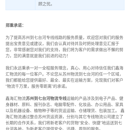
顾之忧。
郑重承诺：
为了提高苏州到七台河专线线路的服务质量，欢迎您对我们的服务
提出宝贵意见或建议，我们会认真对待并及时把处理意见汇报于
您，非常感谢您对我们的支持，我们将为客户的需求做出不懈的努
力，您的满意就是我们前进的动力！
我们永远秉承一对一全程服务理念，真心、用心对待信任我们鑫海
汇物流的每一位客户。不论您从苏州物流到七台河的任一个区域，
我们都能给您提供最好、最全、最实在运输方案，兑现我们对客户
“物流千万里，服务零距离”的承诺。
鑫海汇物流
苏州到七台河物流专线
运输的产品涉及到电子产品、健
身器材、原料、报刊杂志、电脑零配件、化妆品、办公用品、家具
以及机器设备、植物种子等的货运运输、仓储理货、包装加工。 鑫
海汇物流通过整合苏州货运资源，分别与其它专线物流公司建立了
长期的合作关系，我们将新老客户的货物“安全、快捷”地运送到七
台河各地，为新老客户提供安全、迅捷、周到的服务。