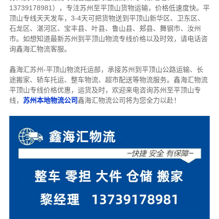
13739178981），专注苏州至平顶山货物运输，价格低速度快。
平
顶山专线天天发车，3-4天可把货物送到平顶山
新华区、卫东区、
石龙区、湛河区、宝丰县、叶县、鲁山县、郏县、舞钢市、汝州
市。如想知道最新苏州到平顶山物流专线价格以及时效，请电话咨
询鑫海汇物流客服。
鑫海汇苏州-平顶山物流托运部，
承接苏州到平顶山公路运输、长
途搬家、轿车托运、整车物流、超市配送等物流服务。
鑫海汇物流
平顶山专线价格优惠，运货及时，欢迎来电咨询苏州至平顶山专
线，
苏州
本地物流公司
鑫海汇物流公司将为您全力以赴！