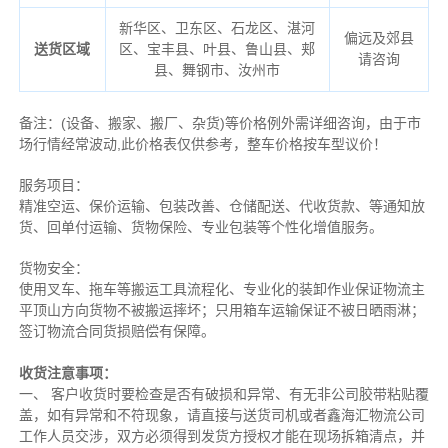
新华区、卫东区、石龙区、湛河
偏远及郊县
送货区域
区、宝丰县、叶县、鲁山县、郏
请咨询
县、舞钢市、汝州市
备注
：
(设备、搬家、搬厂、杂货)等价格例外需详细咨询，由于市
场行情经常波动,此价格表仅供参考，整车价格按车型议价！
服务项目：
精准空运、保价运输、包装改善、仓储配送、代收货款、等通知放
货、回单付运输、货物保险、专业包装等个性化增值服务。
货物安全：
使用叉车、拖车等搬运工具流程化、专业化的装卸作业保证物流主
平顶山方向货物不被搬运摔坏；只用箱车运输保证不被日晒雨淋；
签订物流合同货损赔偿有保障。
收货注意事项：
一、 客户收货时要检查是否有破损和异常、有无非公司胶带粘贴覆
盖，如有异常和不符现象，请直接与送货司机或者鑫海汇物流公司
工作人员交涉，双方必须得到发货方授权才能在现场拆箱清点，并