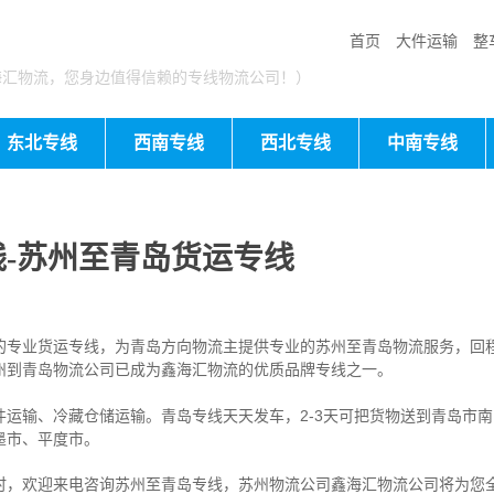
首页
大件运输
整
海汇物流，您身边值得信赖的专线物流公司！）
东北专线
西南专线
西北专线
中南专线
-苏州至青岛货运专线
的专业货运专线，为青岛方向物流主提供专业的苏州至青岛物流服务，回
州到青岛物流公司已成为鑫海汇物流的优质品牌专线之一。
件运输、冷藏仓储运输。青岛专线天天发车，2-3天可把货物送到青岛市
墨市、平度市。
时，欢迎来电咨询苏州至青岛专线，苏州物流公
司
鑫海汇物流公司将为您