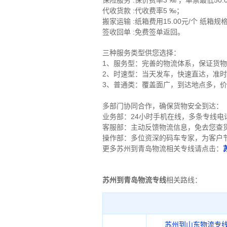
保险服务 :保价费率3 ‰ ，单票最低50.
代收货款 :代收费率5 ‰；
搬家运输 :纸箱费用15.00元/个 纸箱
签收回单 :免费签单返回。
三种服务类型供您选择：
1、服务型：完善的物流体系，保证货
2、时速型：当天发车，快速直达，准
3、普通类：覆盖面广，到达地点多，
多部门协同合作，确保货物安全到达：
业务部：24小时手机在线，多条专线
客服部：主动反馈物流信息，免去您查
操作部：多位资深的码车专家，为客户
更多苏州到青岛物流相关专线请点击：
苏州到青岛物流专线
相关路线：
苏州到山东物流专