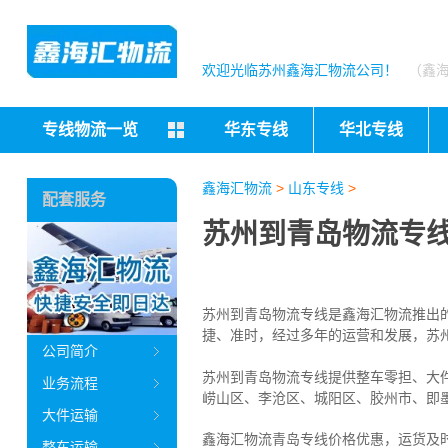
欢迎光临苏州鑫海汇物流公司！
（鑫
专线物流一览
华东专线
华北专线
鑫海汇物流
>
山东专线
>
配套服务
苏州到青岛物流专线
苏州到青岛物流专线是鑫海汇物流推出
捷、准时，经过多年的运营和发展，苏
公司简介
苏州到青岛物流专线提供整车零担、大
业务流程
崂山区、李沧区、城阳区、胶州市、即
大件运输
鑫海汇物流青岛专线价格优惠，运货及
整车运输