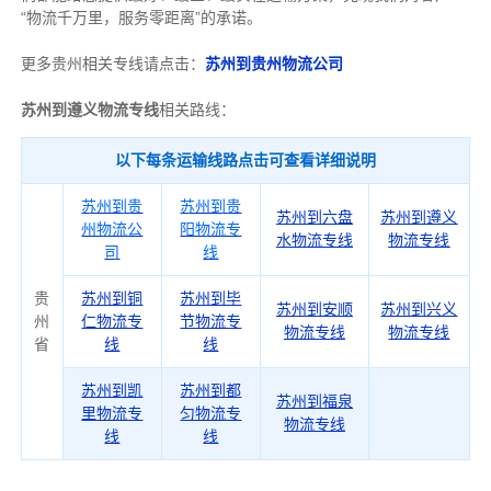
“物流千万里，服务零距离”的承诺。
更多贵州相关专线请点击：
苏州到贵州物流公司
苏州到遵义物流专线
相关路线：
以下每条运输线路点击可查看详细说明
苏州到贵
苏州到贵
苏州到六盘
苏州到遵义
州物流公
阳物流专
水物流专线
物流专线
司
线
贵
苏州到铜
苏州到毕
苏州到安顺
苏州到兴义
州
仁物流专
节物流专
物流专线
物流专线
省
线
线
苏州到凯
苏州到都
苏州到福泉
里物流专
匀物流专
物流专线
线
线