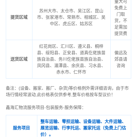
量大可
免费上
苏州大市、太仓市、吴江区、昆山
门取
提货区域
市、张家港市、常熟市、相城区、吴
货，不
中区、虎丘区、姑苏区
足需加
提货费
红花岗区、汇川区、遵义县、桐梓
县、绥阳县、正安县、道真仡佬族苗
偏远及
送货区域
族自治县、务川仡佬族苗族自治县、
郊县请
凤冈县、湄潭县、余庆县、习水县、
咨询
赤水市、仁怀市
备注
：
(设备、搬家、搬厂、杂货)等价格例外需详细咨询，由于市
场行情经常波动,此价格表仅供参考,整车价格按车型议价！
鑫海汇物流服务项目-包装服务-服务保障：
整车运输、零担运输、设备运输、大件运输、
服务项目
展览运输、行李托运、搬家托运（免费上门估
价）。