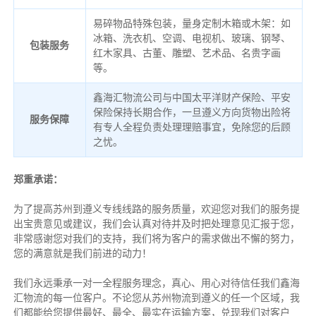
易碎物品特殊包装，量身定制木箱或木架：如
冰箱、洗衣机、空调、电视机、玻璃、钢琴、
包装服务
红木家具、古董、雕塑、艺术品、名贵字画
等。
鑫海汇物流公司与中国太平洋财产保险、平安
保险保持长期合作，一旦遵义方向货物出险将
服务保障
有专人全程负责处理理赔事宜，免除您的后顾
之忧。
郑重承诺：
为了提高苏州到遵义专线线路的服务质量，欢迎您对我们的服务提
出宝贵意见或建议，我们会认真对待并及时把处理意见汇报于您，
非常感谢您对我们的支持，我们将为客户的需求做出不懈的努力，
您的满意就是我们前进的动力！
我们永远秉承一对一全程服务理念，真心、用心对待信任我们鑫海
汇物流的每一位客户。不论您从苏州物流到遵义的任一个区域，我
们都能给您提供最好、最全、最实在运输方案，兑现我们对客户