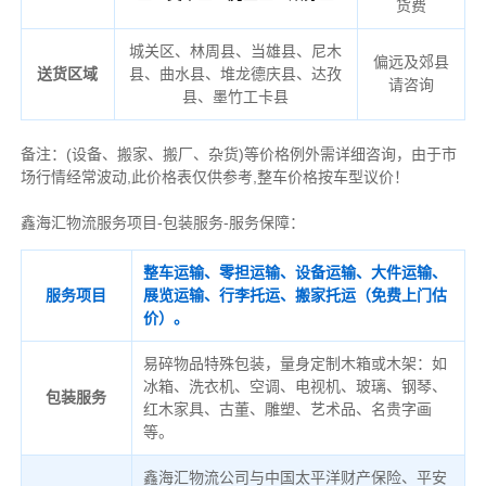
货费
城关区、林周县、当雄县、尼木
偏远及郊县
送货区域
县、曲水县、堆龙德庆县、达孜
请咨询
县、墨竹工卡县
备注
：
(设备、搬家、搬厂、杂货)等价格例外需详细咨询，由于市
场行情经常波动,此价格表仅供参考,整车价格按车型议价！
鑫海汇物流服务项目-包装服务-服务保障：
整车运输、零担运输、设备运输、大件运输、
服务项目
展览运输、行李托运、搬家托运（免费上门估
价）。
易碎物品特殊包装，量身定制木箱或木架：如
冰箱、洗衣机、空调、电视机、玻璃、钢琴、
包装服务
红木家具、古董、雕塑、艺术品、名贵字画
等。
鑫海汇物流公司与中国太平洋财产保险、平安