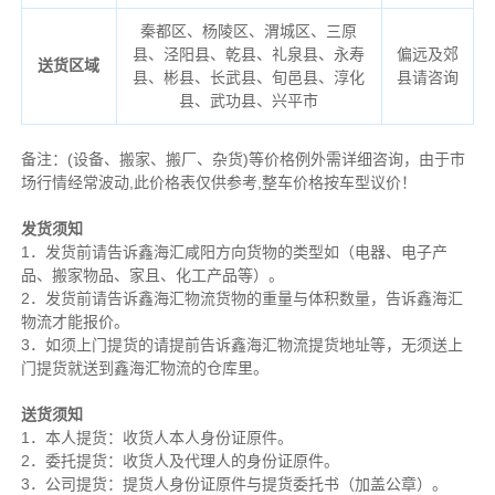
秦都区、杨陵区、渭城区、三原
县、泾阳县、乾县、礼泉县、永寿
偏远及郊
送货区域
县、彬县、长武县、旬邑县、淳化
县请咨询
县、武功县、兴平市
备注
：
(设备、搬家、搬厂、杂货)等价格例外需详细咨询，由于市
场行情经常波动,此价格表仅供参考,整车价格按车型议价！
发货须知
1．发货前请告诉鑫海汇咸阳方向货物的类型如（电器、电子产
品、搬家物品、家且、化工产品等）。
2．发货前请告诉鑫海汇物流货物的重量与体积数量，告诉鑫海汇
物流才能报价。
3．如须上门提货的请提前告诉鑫海汇物流提货地址等，无须送上
门提货就送到鑫海汇物流的仓库里。
送货须知
1．本人提货：收货人本人身份证原件。
2．委托提货：收货人及代理人的身份证原件。
3．公司提货：提货人身份证原件与提货委托书（加盖公章）。