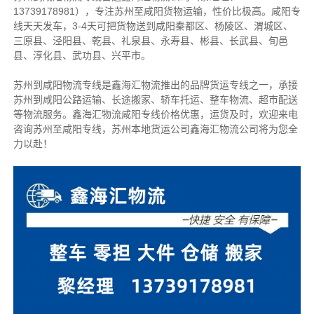
13739178981），专注苏州至咸阳货物运输，性价比极高。
咸阳专
线天天发车，3-4天可把货物送到咸阳
秦都区、杨陵区、渭城区、
三原县、泾阳县、乾县、礼泉县、永寿县、彬县、长武县、旬邑
县、淳化县、武功县、兴平市
。
苏州到咸阳物流专线是鑫海汇物流推出的品牌货运专线之一，
承接
苏州到咸阳公路运输、长途搬家、轿车托运、整车物流、超市配送
等物流服务。
鑫海汇物流咸阳专线价格优惠，运货及时，欢迎来电
咨询苏州至咸阳专线，苏州本地货
运公司
鑫海汇物流公司将为您全
力以赴！