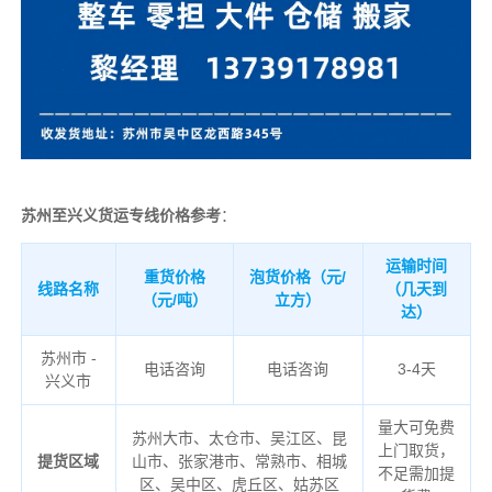
苏州至兴义货运专线价格参考
：
运输时间
重货价格
泡货价格（元/
线路名称
（几天到
（元/吨）
立方）
达）
苏州市 -
电话咨询
电话咨询
3-4天
兴义市
量大可免费
苏州大市、太仓市、吴江区、昆
上门取货，
提货区域
山市、张家港市、常熟市、相城
不足需加提
区、吴中区、虎丘区、姑苏区