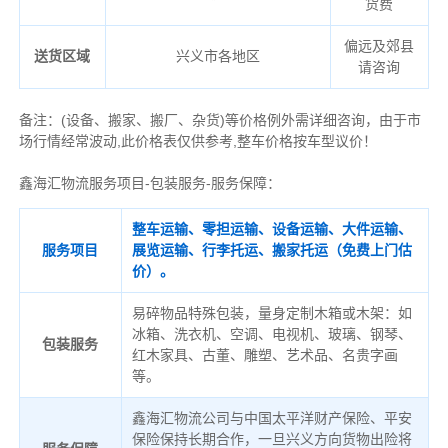
货费
偏远及郊县
送货区域
兴义市各地区
请咨询
备注
：
(设备、搬家、搬厂、杂货)等价格例外需详细咨询，由于市
场行情经常波动,此价格表仅供参考,整车价格按车型议价！
鑫海汇物流服务项目-包装服务-服务保障：
整车运输、零担运输、设备运输、大件运输、
服务项目
展览运输、行李托运、搬家托运（免费上门估
价）。
易碎物品特殊包装，量身定制木箱或木架：如
冰箱、洗衣机、空调、电视机、玻璃、钢琴、
包装服务
红木家具、古董、雕塑、艺术品、名贵字画
等。
鑫海汇物流公司与中国太平洋财产保险、平安
保险保持长期合作，一旦兴义方向货物出险将