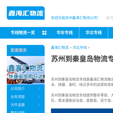
欢迎光临苏州鑫海汇物流公司！
（鑫
专线物流一览
华东专线
华北专线
鑫海汇物流
>
河北专线
>
配套服务
苏州到秦皇岛物流专
苏州到秦皇岛物流专线是鑫海汇物流推
全、快捷、准时，经过多年的运营和发
公司简介
苏州到秦皇岛物流专线提供整车零担、大
业务流程
区、青龙满族自治县、昌黎县、抚宁县
大件运输
整车运输