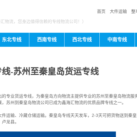
首页
大件运输
整
海汇物流，您身边值得信赖的专线物流公司！）
东北专线
西南专线
西北专线
中南专线
线-苏州至秦皇岛货运专线
出的专业货运专线，为秦皇岛方向物流主提供专业的苏州至秦皇岛物流服
展，苏州到秦皇岛物流公司已成为鑫海汇物流的优质品牌专线之一。
件运输、冷藏仓储运输。秦皇岛专线天天发车，2-3天可把货物送到秦
、卢龙县。