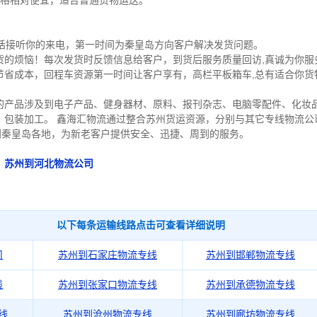
价格相对便宜，适合普通货物运送。
电话接听你的来电，第一时间为秦皇岛方向客户解决发货问题。
货的烦恼！每次发货时反馈信息给客户，到货后服务质量回访,真诚为你服
节省成本，回程车资源第一时间让客户享有，高栏平板箱车,总有适合你货
的产品涉及到电子产品、健身器材、原料、报刊杂志、电脑零配件、化妆
、包装加工。 鑫海汇物流通过整合苏州货运资源，分别与其它专线物流公
到秦皇岛各地，为新老客户提供安全、迅捷、周到的服务。
：
苏州到河北物流公司
以下每条运输线路点击可查看详细说明
司
苏州到石家庄物流专线
苏州到邯郸物流专线
线
苏州到张家口物流专线
苏州到承德物流专线
线
苏州到沧州物流专线
苏州到廊坊物流专线