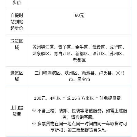
步价
自提时
60元
站到站
起步价
取货
区
苏州
锦江区、青羊区、金牛区、武侯区、成华区、
域
龙泉驿区、青白江区、新都区、温江区、苏州区、
郫都区
送货
区
三门峡湖滨区、陕州区、渑池县、卢氏县、义马
域
市、灵宝市
130元，4吨以上 或 15立方米以上 时免提货费。
上门提
※ 不含上楼、装卸、包装等增值服务，如需上述服
货费
务，请咨询客服。
※ 多票货物在同一地点同一时间由同一车取货时可
享折扣：第二票起提货费5折。