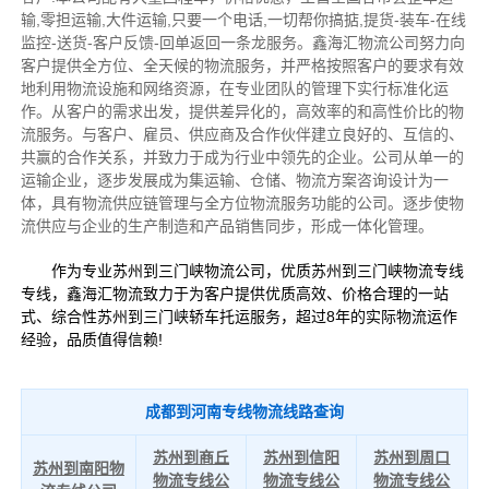
输,零担运输,大件运输,只要一个电话,一切帮你搞掂,提货-装车-在线
监控-送货-客户反馈-回单返回一条龙服务。鑫海汇物流公司努力向
客户提供全方位、全天候的物流服务，并严格按照客户的要求有效
地利用物流设施和网络资源，在专业团队的管理下实行标准化运
作。从客户的需求出发，提供差异化的，高效率的和高性价比的物
流服务。与客户、雇员、供应商及合作伙伴建立良好的、互信的、
共赢的合作关系，并致力于成为行业中领先的企业。公司从单一的
运输企业，逐步发展成为集运输、仓储、物流方案咨询设计为一
体，具有物流供应链管理与全方位物流服务功能的公司。逐步使物
流供应与企业的生产制造和产品销售同步，形成一体化管理。
作为专业苏州到三门峡物流公司，优质苏州到三门峡物流专线
专线，鑫海汇物流致力于为客户提供优质高效、价格合理的一站
式、综合性苏州到三门峡轿车托运服务，超过8年的实际物流运作
经验，品质值得信赖!
成都到河南专线物流线路查询
苏州到商丘
苏州到信阳
苏州到周口
苏州到南阳物
物流专线公
物流专线公
物流专线公