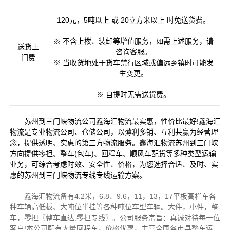
120元，5吨以上 或 20立方米以上 时免送货费。
※ 不含上楼、装卸等增值服务，如需上述服务，请
送货上
咨询客服。
门费
※ 当收货地处于货车禁行区域或偏远乡镇时可能发
生变更。
※ 自提时无需送货费。
苏州到三门峡物流公司鑫海汇物流最实惠，性价比最好!鑫海汇
物流是专业物流公司、仓储公司，以薄利多销、互利共赢为经营理
念，提供透明、实惠的第三方物流服务。鑫海汇物流苏州到三门峡
方向提供零担、整车(包车)、回程车、顺风车配货等多种类型运输
业务，可综合考虑时效、安全性、价格，为您选择合适、及时、实
惠的苏州到三门峡物流专线专线运输方案。
鑫海汇物流备有4.2米，6.8、9.6，11，13，17平板高栏车各
种车辆高低板、大吨位半挂等各种吨位车型车辆。大件，小件，整
车，零担〖整车直达,零担专线〗。公司服务宗旨：真诚对待每一位
客户!本公司配有大量回程车，价格优惠，主营全国各市县整车运