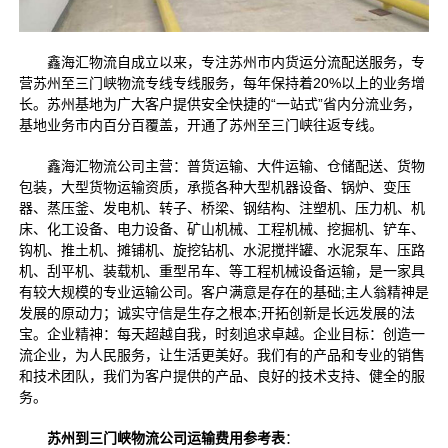
鑫海汇物流自成立以来，专注苏州
市内货运分流配送服务，专
营苏州至三门峡物流专线专线服务，每年保持着20%以上的业务增
长。苏州基地为广大客户提供安全快捷的“一站式”省内分流业务，
基地业务市内百分百覆盖，开通了苏州至三门峡往返专线。
鑫海汇物流公司主营：普货运输、大件运输、仓储配送、货物
包装，大型货物运输资质，承揽各种大型机器设备、锅炉、变压
器、蒸压釜、发电机、转子、桥梁、钢结构、注塑机、压力机、机
床、化工设备、电力设备、矿山机械、工程机械、挖掘机、铲车、
钩机、推土机、摊铺机、旋挖钻机、水泥搅拌罐、水泥泵车、压路
机、刮平机、装载机、重型吊车、等工程机械设备运输，是一家具
有较大规模的专业运输公司。客户满意是存在的基础;主人翁精神是
发展的原动力；诚实守信是生存之根本;开拓创新是长远发展的法
宝。企业精神：每天超越自我，时刻追求卓越。企业目标：创造一
流企业，为人民服务，让生活更美好。我们有的产品和专业的销售
和技术团队，我们为客户提供的产品、良好的技术支持、健全的服
务。
苏州到三门峡物流公司运输费用参考表
：