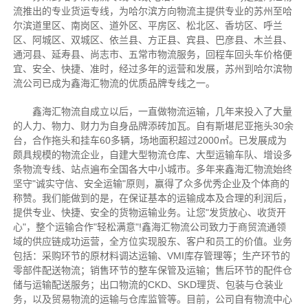
流推出的专业货运专线，为哈尔滨方向物流主提供专业的苏州至哈
尔滨道里区、南岗区、道外区、平房区、松北区、香坊区、呼兰
区、阿城区、双城区、依兰县、方正县、宾县、巴彦县、木兰县、
通河县、延寿县、尚志市、五常市物流服务，回程车回头车价格便
宜、安全、快捷、准时，经过多年的运营和发展，苏州到哈尔滨物
流公司已成为鑫海汇物流的优质品牌专线之一。
鑫海汇物流自成立以后，一直做物流运输，几年来投入了大量
的人力、物力、财力为自身品牌添砖加瓦。自有斯堪尼亚拖头30余
台，合作拖头和挂车60多辆，场地面积超过2000㎡。已发展成为
颇具规模的物流企业，自建大型物流仓库、大型运输车队、增设多
条物流专线、站点遍布全国各大中小城市。多年来鑫海汇物流始终
坚守"诚实守信、安全运输"原则，赢得了众多优秀企业及个体商的
称赞。我们能做到的是，在保证基本的运输成本及合理的利润后，
提供专业、快捷、安全的货物运输业务。让您"发货放心、收货开
心"，整个运输合作"轻松满意"!鑫海汇物流公司致力于商贸流通领
域的供应链成功运营，全方位实现股东、客户和员工的价值。业务
包括：采购环节的原材料调达运输、VMI库存管理等；生产环节的
零部件配送物流；销售环节的整车保管及运输；售后环节的配件仓
储与运输配送服务；出口物流的CKD、SKD理货、包装与仓装业
务，以及贸易物流的运输与仓库监管等。目前，公司自有物流中心