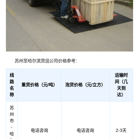
苏州至哈尔滨货运公司价格参考
：
线
运输时
路
间（几
重货价格（元/吨）
泡货价格（元/立方）
名
天到
称
达）
苏
州
市
-
电话咨询
电话咨询
2-3天
哈