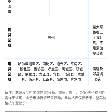
尔
滨
市
量大可
提
免费上
货
苏州
门取
区
货，不
域
足需加
提货费
送
哈尔滨道里区、南岗区、道外区、平房区、
偏远及
货
松北区、香坊区、呼兰区、阿城区、双城
郊县请
区
区、依兰县、方正县、宾县、巴彦县、木兰
咨询
域
县、通河县、延寿县、尚志市、五常市
备注：苏州发到哈尔滨物流(设备、搬家、搬厂、杂货)等价格例外
需详细咨询，由于市场行情经常波动，此价格表仅供参考，整车价
格按车型议价!