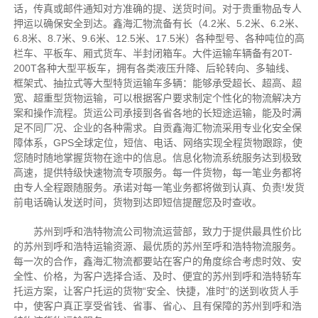
话，传真或邮件通知对方准确的提、送货时间。对于贵重物品专人
押运以确保安全到达。鑫海汇物流备有长（4.2米、5.2米、6.2米、
6.8米、8.7米、9.6米、12.5米、17.5米）各种型号、各种吨位的高
栏车、平板车、厢式货车、半封闭箱车。大件运输车辆备有20T-
200T各种大型平板车，拥有各类液压升降、后轮转向、多轴线、
框架式、抽拉式等大型特货运输车多辆：能够承受超长、超高、超
宽、超重型货物运输，可以根据客户要求制定个性化的物流解决方
案和操作流程。货运公司承接到各省各地的长短途运输，能及时满
足不同厂况、企业的各种需求。自贡鑫海汇物流采用专业化安全保
障体系，GPS全球定位，短信、电话、网络实现全程货物跟踪，使
您随时随地掌握货物在途中的信息。信息化物流系统服务达到极致
高速，提供特级快速物流专项服务。每一件货物，每一笔业务都将
由专人全程跟随服务。承诺对每一笔业务都将做到认真、负责!发货
前电话确认发送时间，货物到达即短信提醒您及时查收。
苏州到呼和浩特物流公司物流运营部，致力于提供最具性价比
的苏州到呼和浩特运输资源、最优质的苏州至呼和浩特物流服务。
每一次的合作，鑫海汇物流都要站在客户的角度综合考虑时效、安
全性、价格，为客户选择合适、及时、便宜的苏州到呼和浩特轿车
托运方案，让客户托运的货物“安全、快捷，准时”的送到收货人手
中，使客户真正享受省钱、省事、省心、且有保障的苏州到呼和浩