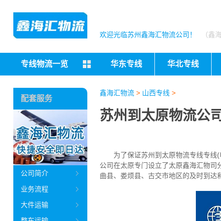
欢迎光临苏州鑫海汇物流公司！
（鑫
专线物流一览
华东专线
华北专线
鑫海汇物流
>
山西专线
>
配套服务
苏州到太原物流公司
为了保证苏州到太原物流专线专线(电话
公司在太原专门设立了太原鑫海汇物司
公司简介
曲县、娄烦县、古交市地区的及时到达
业务流程
大件运输
整车运输