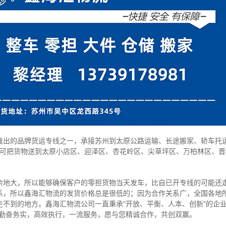
的品牌货运专线之一，承接苏州到太原公路运输、长途搬家、轿车托运
天可把货物送到太原小店区、迎泽区、杏花岭区、尖草坪区、万柏林区、
大，所以能够确保客户的零担货物当天发车，比自已开专线的可能还走
系，所以鑫海汇物流的发货价格总是很低的；因为合作关系广，全国各地
不到的地方。鑫海汇物流公司一直秉承"开放、平衡、人本、创新"的企业
、勤奋务实，高效执行，一流服务，愿与您精诚合作，共创双赢。