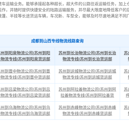
整车运输业务。能够承接起各种超长，超大件的公路往返运输任务，加上
运作，并随时提供快捷安全的陆路运输服务，并尽最大限度地降低客户的
敞蓬、半挂等长途货运车辆，车况新、车型全，能够及时尽速地满足不同
成都到山西专线物流线路查询
苏州到阳泉物流公司|苏州到阳
苏州到长治物流公司|苏州到长治
苏
泉物流专线|苏州到阳泉货运部
物流专线|苏州到长治货运部
苏州到晋中物流公司|苏州到晋
苏州到运城物流公司|苏州到运城
苏
中物流专线|苏州到晋中货运部
物流专线|苏州到运城货运部
苏州到吕梁物流公司|苏州到吕
苏州到阿拉善物流公司|苏州到阿
苏
梁物流专线|苏州到吕梁货运部
拉善物流专线|苏州到阿拉善货
苏州到乌海物流公司|苏州到乌
苏州到赤峰物流公司|苏州到赤峰
苏
海物流专线|苏州到乌海货运部
物流专线|苏州到赤峰货运部