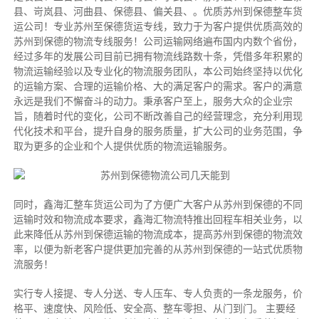
县、岢岚县、河曲县、保德县、偏关县、。优质苏州到保德整车货
运公司！专业苏州至保德货运专线，致力于为客户提供优质高效的
苏州到保德的物流专线服务！公司运输网络遍布国内内数个省份，
经过多年的发展公司目前已拥有物流线路数十条，凭借多年积累的
物流运输经验以及专业化的物流服务团队，本公司始终坚持以优化
的运输方案、合理的运输价格、大的满足客户的需求。客户的满意
永远是我们不懈奋斗的动力。秉承客户至上，服务大众的企业宗
旨，随着时代的变化，公司不断改善自己的经营理念，充分利用现
代化技术和平台，提升自身的服务质量，扩大公司的业务范围，争
取为更多的企业和个人提供优质的物流运输服务。
同时，鑫海汇整车货运公司为了方便广大客户从苏州到保德的不同
运输时效和物流成本要求，鑫海汇物流特推出回程车相关业务，以
此来降低从苏州到保德运输的物流成本，提高苏州到保德的物流效
率，以便为新老客户提供更加完善的从苏州到保德的一站式优质物
流服务！
实行专人接提、专人分送、专人压车、专人负责的一条龙服务，价
格平、速度快、风险低、安全高、整车零担、从门到门。 主要经