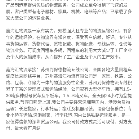
产品制造商提供优质的物流服务。公司成立至今得到了飞速的发
展，客户类型有电子器材、家具、机械、电器等产品；已承载了多
家大型公司的运输业务。
鑫海汇物流是一家有实力，规模强大且专业的物流运输公司，有多
年的运输经验，在物流界有知名度，深受客户信赖，好评。专业从
事货物运输、货物代理、货物配载、货物配送、专线运输、仓储等
物流业务。可调度回程车多辆，回程车的利用大大减少了工厂企业
及个人的运输成本，从而提升了工厂企业及个人的生产效率。
鑫海汇物流承接：苏州到保德物流专线公司、全国各地大量回程车
调度信息网络平台，苏州鑫海汇物流有限公司是一家集、铁路、公
路、包装、仓储为一体的物流服务性企业，苏州到保德物流专线积
累了丰富的管理模式和运输经验，公司配有大型停车场，拥有1.5-
30吨多种型号货车及平板车，1.5--6吨叉车，全天候24小时为您提
供服务,节假日照常上班,我公司主要经营深圳至国内，港澳台货物
运输；长途搬家，行李托运；搬迁及机器吊装，设备包装移位；专
业小轿车运输,深港搬家，行李托运,国内公路铁路运输服务，是一
家值得信赖的深圳货运公司。我公司付款方式灵活可现付、对方支
付、量大者可月结。