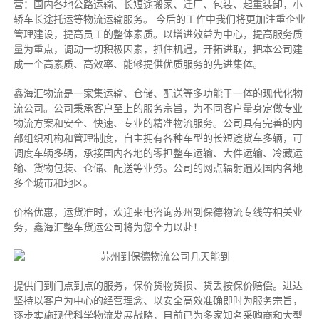
营：国内各地公路运输、长短途搬家、迁厂、包装、起重装卸，小
轿车长途托运等物流运输服务。 今后的工作中我们将更加注重企业
管理建设，提高员工的整体素质。以增进效益为中心，提高服务质
量为重点，调动一切积极因素，抓住机遇，开拓进取，把本公司建
成一个高素质、高效率、能够提供优质服务的先进集体。
鑫海汇物流是一家集运输、仓储、配送等多功能于一体的现代化物
流公司。公司秉承客户至上的服务宗旨，为不同客户量身定做专业
物流方案和安全、快速、专业的精准物流服务。公司具有完善的内
部组织机构和管理制度，自主拥有各种车型的长短途货车多辆，可
调度车辆多辆，承接国内各地的零担整车运输、大件运输、冷藏运
输、货物包装、仓储、配送等业务。公司的网点辐射遍及国内各地
多个城市和地区。
价格优惠，运货准时，欢迎来电咨询苏州到保德物流专线等相关业
务，鑫海汇整车货运公司将为您全力以赴！
提供门到门点到点的服务，保价货物货损、货丢按保价赔偿。进达
坚持以客户为中心的经营理念、以安全高效准确即时为服务宗旨，
逐步实施现代科学物流发展战略，目前已为多家知名采购商和大型