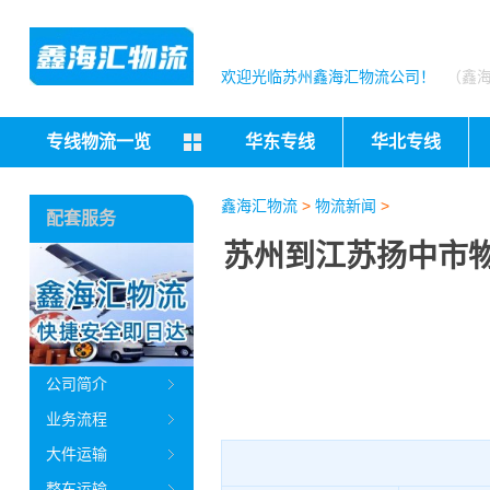
欢迎光临苏州鑫海汇物流公司！
（鑫
专线物流一览
华东专线
华北专线
鑫海汇物流
>
物流新闻
>
配套服务
苏州到江苏扬中市物
公司简介
业务流程
大件运输
整车运输