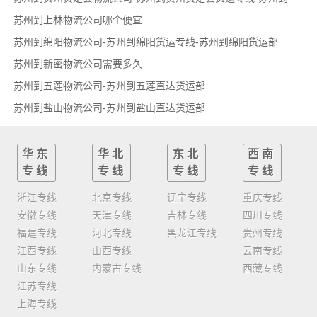
苏州到上林物流公司哪个便宜
苏州到绵阳物流公司-苏州到绵阳货运专线-苏州到绵阳货运部
苏州到新密物流公司需要多久
苏州到五莲物流公司-苏州到五莲直达货运部
苏州到盐山物流公司-苏州到盐山直达货运部
华东
华北
东北
西南
专线
专线
专线
专线
浙江专线
北京专线
辽宁专线
重庆专线
安徽专线
天津专线
吉林专线
四川专线
福建专线
河北专线
黑龙江专线
贵州专线
江西专线
山西专线
云南专线
山东专线
内蒙古专线
西藏专线
江苏专线
上海专线