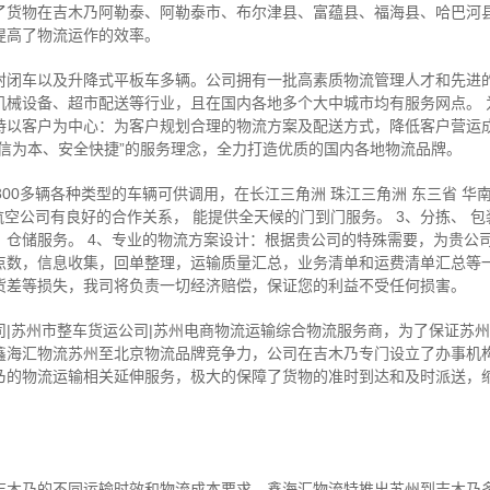
了货物在吉木乃阿勒泰、阿勒泰市、布尔津县、富蕴县、福海县、哈巴河
提高了物流运作的效率。
封闭车以及升降式平板车多辆。公司拥有一批高素质物流管理人才和先进
机械设备、超市配送等行业，且在国内各地多个大中城市均有服务网点。 
持以客户为中心：为客户规划合理的物流方案及配送方式，降低客户营运
信为本、安全快捷”的服务理念，全力打造优质的国内各地物流品牌。
300多辆各种类型的车辆可供调用，在长江三角洲 珠江三角洲 东三省 华
空公司有良好的合作关系， 能提供全天候的门到门服务。 3、分拣、 包
、仓储服务。 4、专业的物流方案设计：根据贵公司的特殊需要，为贵公
点数，信息收集，回单整理，运输质量汇总，业务清单和运费清单汇总等
货差等损失，我司将负责一切经济赔偿，保证您的利益不受任何损害。
司|苏州市整车货运公司|苏州电商物流运输综合物流服务商，为了保证苏
鑫海汇物流苏州至北京物流品牌竞争力，公司在吉木乃专门设立了办事机
乃的物流运输相关延伸服务，极大的保障了货物的准时到达和及时派送，
吉木乃的不同运输时效和物流成本要求，鑫海汇物流特推出苏州到吉木乃