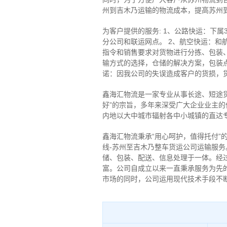
州到吉木乃运输的物流成本，提高苏州
为客户提供的服务: 1、公路快运：下属
分公司和联运网点。 2、航空快运：和航
指令和销售要求对货物进行分拣、包装
输方式的选择，仓储的解决方案，包装
诺：因我公司的失误造成客户的货损，
鑫海汇物流是一家专业从事长途、短途
好”的宗旨，多年来深受广大企业业主的
内地以大中城市辐射各中小城镇的直达专
鑫海汇物流秉承“用心呵护，值得托付
线-苏州至吉木乃整车货运公司运输服
储、包装、配送、信息处理于一体。经
富。公司自成立以来一直秉承服务为先
市场的同时，公司运用现代技术手段不