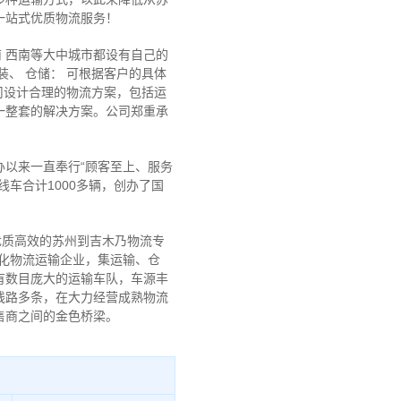
一站式优质物流服务！
南 西南等大中城市都设有自己的
装、 仓储： 可根据客户的具体
司设计合理的物流方案，包括运
一整套的解决方案。公司郑重承
以来一直奉行“顾客至上、服务
车合计1000多辆，创办了国
优质高效的苏州到吉木乃物流专
化物流运输企业，集运输、仓
有数目庞大的运输车队，车源丰
线路多条，在大力经营成熟物流
售商之间的金色桥梁。