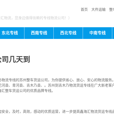
首页
大件运输
整
海汇物流，您身边值得信赖的专线物流公司！）
东北专线
西南专线
西北专线
中南专线
公司几天到
乃物流专线的苏州整车货运公司，为你提供省心、放心、安心的物流服务
巴河县、青河县、吉木乃县、。苏州到吉木乃物流货运专线在广大新老客
海汇整车货运公司的优质品牌专线。
加安全，及时，高效，感动的优质运营，进一步提高鑫海汇物流货运专线