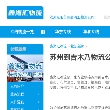
欢迎光临苏州鑫海汇物流公司！
（鑫
专线物流一览
华东专线
华北专线
鑫海汇物流
>
物流新闻
>
配套服务
苏州到吉木乃物流
鑫海汇物流是一家专业承接苏州到吉木
泰市、布尔津县、富蕴县、福海县、哈
公司简介
发展，苏州到吉木乃物流专线已成为鑫
业务流程
大件运输
为了保证苏州到吉木乃货运物流专线更
整车运输