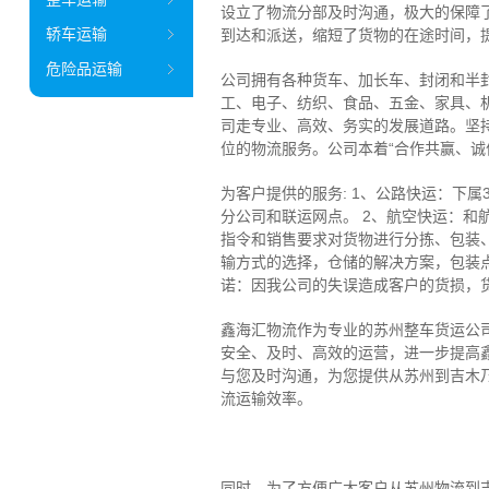
设立了物流分部及时沟通，极大的保障
轿车运输
到达和派送，缩短了货物的在途时间，
危险品运输
公司拥有各种货车、加长车、封闭和半
工、电子、纺织、食品、五金、家具、
司走专业、高效、务实的发展道路。坚
位的物流服务。公司本着“合作共赢、诚
为客户提供的服务: 1、公路快运：下属
分公司和联运网点。 2、航空快运：和航
指令和销售要求对货物进行分拣、包装
输方式的选择，仓储的解决方案，包装
诺：因我公司的失误造成客户的货损，
鑫海汇物流作为专业的苏州整车货运公
安全、及时、高效的运营，进一步提高
与您及时沟通，为您提供从苏州到吉木
流运输效率。
同时，为了方便广大客户从苏州物流到