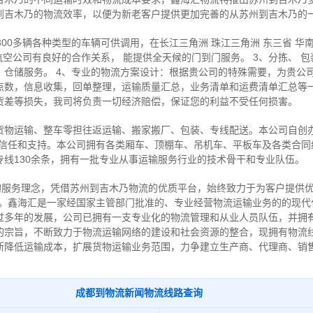
到吉木乃的物流效率，以便为新老客户提供更加完善的从苏州到吉木乃的
300多辆各种类型的车辆可供调用，在长江三角洲 珠江三角洲 东三省 华
空公司有良好的合作关系， 能提供全天候的门到门服务。 3、分拣、 包
、仓储服务。 4、专业的物流方案设计：根据贵公司的特殊需要，为贵公
点数，信息收集，回单整理，运输质量汇总，业务清单和运费清单汇总等
货差等损失，我司将负责一切经济赔偿，保证您的利益不受任何损害。
货物运输、整车零担往返运输、搬家搬厂、包装、专线配送。本公司自创办
信任和支持。本公司拥有各类厢车、顶棚车、吊机车、平板车及各类合同线
线130余条，拥有一批专业从事运输服务行业的技术骨干和专业队伍。
”的服务理念，凭借苏州到吉木乃物流的优质平台，始终致力于为客户提供
务。鑫海汇是一家经国家主管部门批准的、专业经营物流运输业务的的现代
过多年的发展，公司已拥有一支专业化的物流管理和从业人员队伍，并拥
的宗旨，不断致力于物流运输网络的建设和社会资源的整合，现拥有物流
断降低运输成本，扩展货物运输业务范围，力争建立生产商、代理商、销
成都到物流新闻物流线路查询