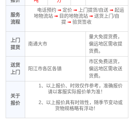
报价
吨
方
电话预约
➟
定价
➟
上门提货/自送
➟
起运
服务
地物流站
➟
目的地物流站
➟
送货上门/自
流程
提
➟
验货签收
量大免提货费，
上门
南通大市
偏远地区需收提
提货
货费。
市区免费送货，
送货
阳江市各区各镇
偏远地区需收送
上门
货费。
1、以上报价、时效仅作参考，准确报价
请以客服实际报价单为准！
关于
2、以上报价具有时效性，随季节变动或
报价
货物规格略有浮动！