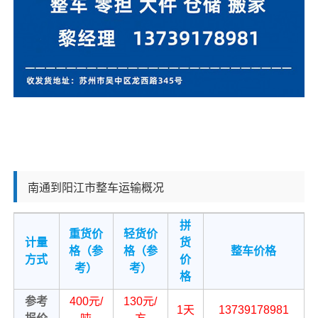
南通到阳江市整车运输概况
拼
重货价
轻货价
计量
货
格（参
格（参
整车价格
方式
价
考）
考）
格
参考
400元/
130元/
1天
13739178981