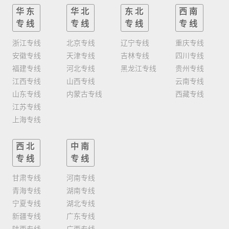
华东
华北
东北
西南
专线
专线
专线
专线
浙江专线
北京专线
辽宁专线
重庆专线
安徽专线
天津专线
吉林专线
四川专线
福建专线
河北专线
黑龙江专线
贵州专线
江西专线
山西专线
云南专线
山东专线
内蒙古专线
西藏专线
江苏专线
上海专线
西北
中南
专线
专线
甘肃专线
河南专线
青海专线
湖南专线
宁夏专线
湖北专线
新疆专线
广东专线
陕西专线
广西专线