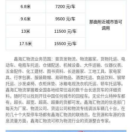
6.8米
7200 元/车
9.6米
9500 元/车
那曲附近城市皆可
调用
13米
11500 元/车
17.5米
15500 元/车
鑫海汇物流业务范围：普货发物流、物流搬家、货物托运、电
动车、电瓶车托运、仓储配送、机械设备、大件运输、仪器仪表、
五金配件、化工建材、图书资料、长途搬家、工地工具、家电家
具、行李包裹、服装鞋帽、易碎物品、酒类托运、食品饮料、钢琴
托运、沙发桌椅、衣柜床垫、冰箱电视洗衣机托运、轿车托运等。
鑫海汇物流掌握着全国各地经常往返的数千台长途货车的详细资
料，随时可以找到开往中国任何城市的回程车。无论什么特种车都
有，超长、超宽、超高、超重的货都可发。鑫海汇物流的信息部门
每天为厂家、物流公司、货运公司和物流专线调派车辆几十台，在
的几十个大型停车场都有鑫海汇物流的联络员。在货源和车源的信
息流量方面，鑫海汇物流可称为物流行业的资源整合专家。