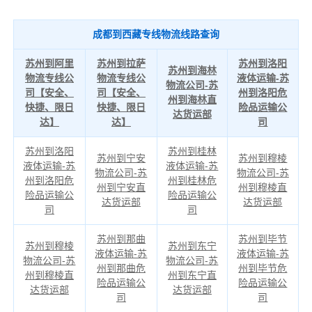
成都到西藏专线物流线路查询
苏州到阿里
苏州到拉萨
苏州到洛阳
苏州到海林
物流专线公
物流专线公
液体运输-苏
物流公司-苏
司【安全、
司【安全、
州到洛阳危
州到海林直
快捷、限日
快捷、限日
险品运输公
达货运部
达】
达】
司
苏州到洛阳
苏州到桂林
苏州到宁安
苏州到穆棱
液体运输-苏
液体运输-苏
物流公司-苏
物流公司-苏
州到洛阳危
州到桂林危
州到宁安直
州到穆棱直
险品运输公
险品运输公
达货运部
达货运部
司
司
苏州到那曲
苏州到毕节
苏州到穆棱
苏州到东宁
液体运输-苏
液体运输-苏
物流公司-苏
物流公司-苏
州到那曲危
州到毕节危
州到穆棱直
州到东宁直
险品运输公
险品运输公
达货运部
达货运部
司
司