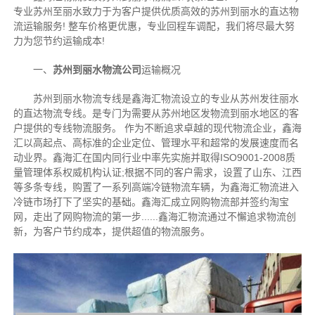
专业苏州至丽水致力于为客户提供优质高效的苏州到丽水的直达物
流运输服务! 整车价格更优惠，专业回程车调配，我们将尽最大努
力为您节约运输成本!
一、
苏州到丽水物流公司
运输概况
苏州到丽水物流专线是鑫海汇物流设立的专业从苏州发往丽水
的直达物流专线。是专门为需要从苏州地区发物流到丽水地区的客
户提供的专线物流服务。
作为不断追求卓越的现代物流企业，鑫海
汇以高起点、高标准的企业定位、管理水平和超常的发展速度而名
动业界。鑫海汇在国内同行业中率先实施并取得ISO9001-2008质
量管理体系权威机构认证;根据不同的客户需求，设置了山东、江西
等多条专线，购置了一系列高端冷链物流车辆，为鑫海汇物流进入
冷链市场打下了坚实的基础。鑫海汇成立网购物流部并签约淘宝
网，走出了网购物流的第一步......鑫海汇物流通过不懈追求物流创
新，为客户节约成本，提供超值的物流服务。