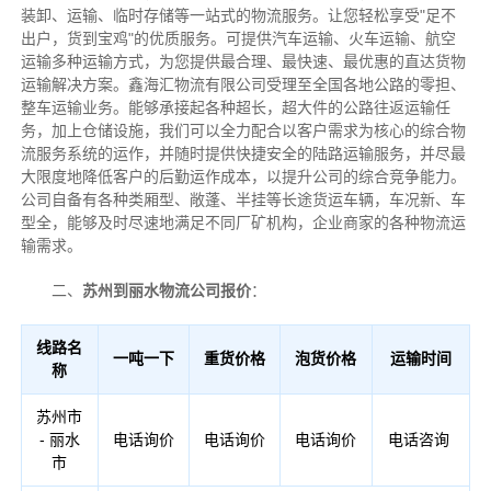
装卸、运输、临时存储等一站式的物流服务。让您轻松享受"足不
出户，货到宝鸡"的优质服务。可提供汽车运输、火车运输、航空
运输多种运输方式，为您提供最合理、最快速、最优惠的直达货物
运输解决方案。鑫海汇物流有限公司受理至全国各地公路的零担、
整车运输业务。能够承接起各种超长，超大件的公路往返运输任
务，加上仓储设施，我们可以全力配合以客户需求为核心的综合物
流服务系统的运作，并随时提供快捷安全的陆路运输服务，并尽最
大限度地降低客户的后勤运作成本，以提升公司的综合竞争能力。
公司自备有各种类厢型、敞蓬、半挂等长途货运车辆，车况新、车
型全，能够及时尽速地满足不同厂矿机构，企业商家的各种物流运
输需求。
二、
苏州到丽水物流公司报价
：
线路名
一吨一下
重货价格
泡货价格
运输时间
称
苏州市
- 丽水
电话询价
电话询价
电话询价
电话咨询
市