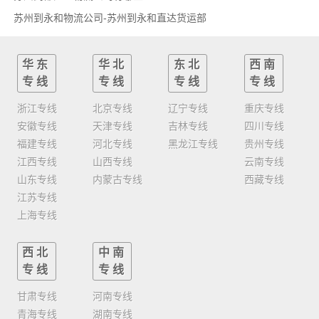
苏州到永和物流公司-苏州到永和直达货运部
华东
华北
东北
西南
专线
专线
专线
专线
浙江专线
北京专线
辽宁专线
重庆专线
安徽专线
天津专线
吉林专线
四川专线
福建专线
河北专线
黑龙江专线
贵州专线
江西专线
山西专线
云南专线
山东专线
内蒙古专线
西藏专线
江苏专线
上海专线
西北
中南
专线
专线
甘肃专线
河南专线
青海专线
湖南专线