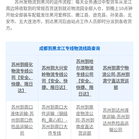
苏州发物流到黑河的运作流程：每天业务通过中型货车从龙江
周边将收取到的常规百货送到就近物流园全部入仓，到晚上10点钟
开始全部装车配载发往黑河爱辉区、嫩江县、逊克县、孙吴县、北
安市、五大连池市，到达黑河后由站点工作人员即时分派到各收货
方。
成都到黑龙江专线物流线路查询
苏州到哈
苏州到绥化
苏州到大兴安
尔滨物流
苏州到肃宁物
物流专线公
岭物流专线公
专线公司
流公司-苏州到
司【安全、
司【安全、快
【安全、
肃宁直达货运
快捷、限日
捷、限日达】
快捷、限
部
达】
日达】
苏州到周口
苏州到周口大
苏州到南
苏州到达州液
液体运输-苏
件运输（钢结
皮物流公
体运输-苏州到
州到周口危
构_离心机）-
司-苏州到
达州危险品运
险品运输公
苏州到周口大
南皮直达
输公司
司
件专线
货运部