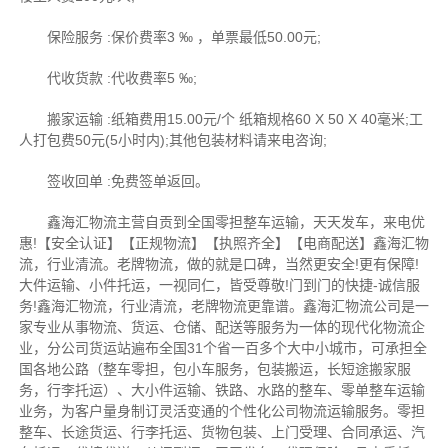
保险服务 :保价费率3 ‰ ，单票最低50.00元;
代收货款 :代收费率5 ‰;
搬家运输 :纸箱费用15.00元/个 纸箱规格60 X 50 X 40毫米;工
人打包费50元(5小时内);其他包装材料请来电咨询;
签收回单 :免费签单返回。
鑫海汇物流主营自贡到全国零担整车运输，天天发车，来电优
惠!【安全认证】【正规物流】【执照齐全】【电商配送】鑫海汇物
流，行业清流。老牌物流，做的就是口碑，当然更安全!更有保障!
大件运输、小件托运，一视同仁，皆受尊敬!门到门的快捷-诚信服
务!鑫海汇物流，行业清流，老牌物流更靠谱。鑫海汇物流公司是一
家专业从事物流、货运、仓储、配送等服务为一体的现代化物流企
业，分公司货运站遍布全国31个省一百多个大中小城市，可承担全
国各地公路（整车零担，包小车服务，包装搬运，长短途搬家服
务，行李托运）、大小件运输、铁路、水路的整车、零单整车运输
业务，为客户量身制订灵活变通的个性化公司物流运输服务。零担
整车、长途货运、行李托运、货物包装、上门受理、合同承运、汽