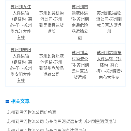
苏州到九江
苏州到南
大件运输
苏州到吴桥物
通液体运
苏州到献县物
（钢结构_离
流公司-苏州
输-苏州到
流公司-苏州到
心机）-苏州
到吴桥直达货
南通危险
献县直达货运
到九江大件
运部
品运输公
部
专线
司
苏州到安阳
苏州到孟
苏州到黔南布
大件运输
苏州到贺州液
村物流公
大件运输（钢
（钢结构_离
体运输-苏州
司-苏州到
结构_离心
心机）-苏州
到贺州危险品
孟村直达
机）-苏州到黔
到安阳大件
运输公司
货运部
南布大件专
专线
相关文章
苏州到黑河物流公司价格表
苏州到黑河物流公司-苏州到黑河货运专线-苏州到黑河货运部
苏州到黑河物流公司-苏州到黑河直达货运部