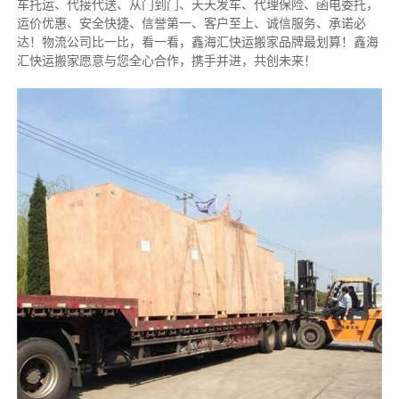
车托运、代接代送、从门到门、天天发车、代理保险、函电委托，
运价优惠、安全快捷、信誉第一、客户至上、诚信服务、承诺必
达！物流公司比一比，看一看，鑫海汇快运搬家品牌最划算！鑫海
汇快运搬家愿意与您全心合作，携手并进，共创未来！