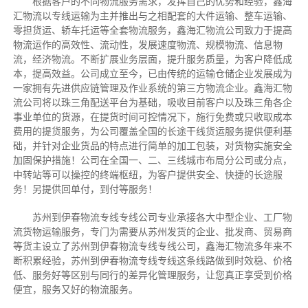
根据客户的不同物流服务需求，发挥自己的优势和经验，鑫海
汇物流以专线运输为主并推出与之相配套的大件运输、整车运输、
零担货运、轿车托运等全套物流服务，鑫海汇物流公司致力于提高
物流运作的高效性、流动性，发展速度物流、规模物流、信息物
流，经济物流。不断扩展业务层面，提升服务质量，为客户降低成
本，提高效益。公司成立至今，已由传统的运输仓储企业发展成为
一家拥有先进供应链管理及作业系统的第三方物流企业。鑫海汇物
流公司将以珠三角配送平台为基础，吸收目前客户以及珠三角各企
事业单位的货源，在提货时间可控情况下，施行免费或只收取成本
费用的提货服务，为公司覆盖全国的长途干线货运服务提供便利基
础，并针对企业货品的特点进行简单的加工包装，对货物实施安全
加固保护措施！公司在全国一、二、三线城市布局分公司或分点，
中转站等可以操控的终端枢纽，为客户提供安全、快捷的长途服
务！另提供回单付，到付等服务！
苏州到伊春物流专线专线公司专业承接各大中型企业、工厂物
流货物运输服务，专门为需要从苏州发货的企业、批发商、贸易商
等货主设立了苏州到伊春物流专线专线公司，鑫海汇物流多年来不
断积累经验，苏州到伊春物流专线专线这条线路做到时效稳、价格
低、服务好等区别与同行的差异化管理服务，让您真正享受到价格
便宜，服务又好的物流服务。