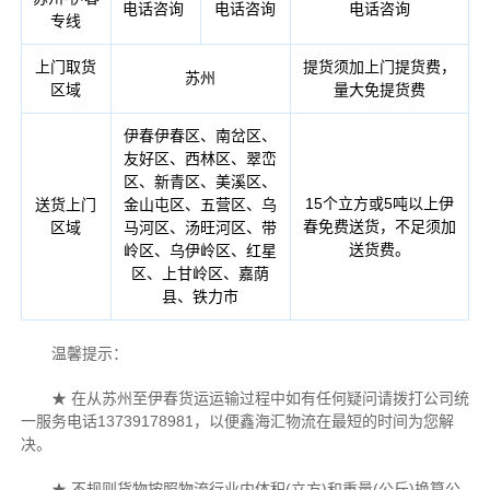
电话咨询
电话咨询
电话咨询
专线
上门取货
提货须加上门提货费，
苏州
区域
量大免提货费
伊春伊春区、南岔区、
友好区、西林区、翠峦
区、新青区、美溪区、
15个立方或5吨以上伊
送货上门
金山屯区、五营区、乌
春免费送货，不足须加
区域
马河区、汤旺河区、带
送货费。
岭区、乌伊岭区、红星
区、上甘岭区、嘉荫
县、铁力市
温馨提示：
★ 在从苏州至伊春货运运输过程中如有任何疑问请拨打公司统
一服务电话13739178981，以便鑫海汇物流在最短的时间为您解
决。
★ 不规则货物按照物流行业内体积(立方)和重量(公斤)换算公