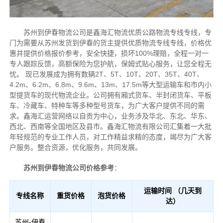
苏州到伊春物流公司是鑫海汇物流优质公路物流专线专线，专
门为需要从苏州发货到伊春的货主提供优质物流专线专线，价格优
惠并提供价格报价参考，安全快捷，损坏100%理赔，全程一对一
专人跟踪反馈，高额保险为您护航，保姆式贴心服务，让您全程无
忧。
现已发展成为拥有数辆2T、5T、10T、20T、35T、40T、
4.2m、6.2m、6.8m、9.6m、13m、17.5m等大型运输车和市内小
型提货车的现代物流企业。公司拥有厢式货车、半封闭货车、平板
车、冷藏车、特种车等多种型号货车，为广大客户提供不同的需
求。鑫海汇运营网络以自贡为中心，业务涉及华北、东北、华东、
西北、西南等全国地区及县市。鑫海汇物流有限公司汇集着一大批
年轻规范的专业工作人员，对工作精益求精的态度，竭尽为广大客
户服务。整合资源，优化服务，共同发展。
苏州到伊春物流公司价格参考
：
运输时间 （几天到
专线名称
重货价格
泡货价格
达）
苏州-伊春